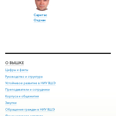
Саритас
Оздчан
О ВЫШКЕ
ОБ
Цифры и факты
Ли
Руководство и структура
Дов
Устойчивое развитие в НИУ ВШЭ
Ол
Преподаватели и сотрудники
При
Корпуса и общежития
Вы
Закупки
При
Обращения граждан в НИУ ВШЭ
Ас
Фонд целевого капитала
До