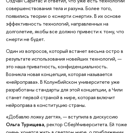
Оздчан Саритас и ответил, что уже есть технологии
совершенствования тела и разума. Более того,
появились теории о «смерти смерти». В их основе
эффективность технологий, направленных на
долголетие, якобы все должно привести к тому, что
смерти не будет.
Один из вопросов, который встанет весьма остро в
результате использования новейших технологий, —
это наша приватность, конфиденциальность.
Возникла новая концепция, которая называется
«нейроправа». В Колумбийском университете уже
разработаны стандарты для этой концепции, а Чили
станет первой страной в мире, которая включит
нейроправа в конституцию страны.
«Добавлю ложку дегтя», — вступила в дискуссию
Ольга Турищева
, ректор СберУниверситета. Ей тоже
очень хочется жить в светлом мире, о приближении