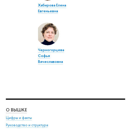
Хабирова Елена
Евгеньевна
Черногорцева
Софья
Вячеславовна
О ВЫШКЕ
ОБ
Цифры и факты
Ли
Руководство и структура
Дов