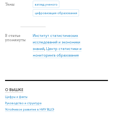
Темы
взгляд ученого
цифровизация образования
Институт статистических
В статье
упомянуты
исследований и экономики
знаний
,
Центр статистики и
мониторинга образования
О ВЫШКЕ
ОБ
Цифры и факты
Ли
Руководство и структура
Дов
Устойчивое развитие в НИУ ВШЭ
Ол