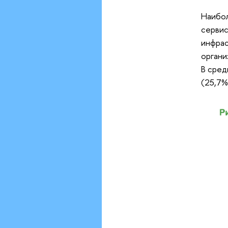
Наибол
сервис
инфрас
органи
В сред
(25,7%)