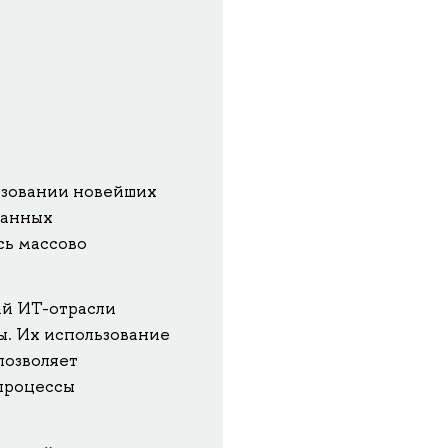
льзовании новейших
данных
сь массово
ий ИТ-отрасли
ы. Их использование
позволяет
процессы