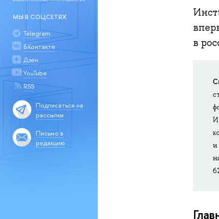
Инст
МЫ В СОЦСЕТЯХ
впер
Telegram
в ро
ВКонтакте
Дзен
YouTube
С
RSS
с
Подписаться на
ф
рассылки
И
к
Письмо в
редакцию
и
н
6
Глав