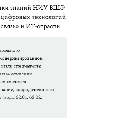
мики знаний НИУ ВШЭ
и цифровых технологий
связь» и ИТ-отрасли.
ерального
е модернизированной
ботали специалисты
вязь» отнесены
тво контента
компании, сосредоточенные
(коды 62.01, 62.02,