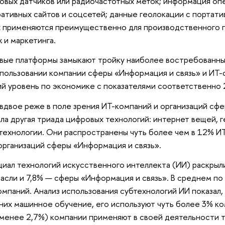
овых датчиков или радиочастотных меток; информация опе
ативных сайтов и соцсетей; данные геолокации с портати
 применяются преимущественно для производственного п
 и маркетинга.
ые платформы замыкают тройку наиболее востребованны
спользовании компании сферы «Информация и связь» и ИТ
й уровень по экономике с показателями соответственно 2
вдвое реже в поле зрения ИТ-компаний и организаций сф
ла другая триада цифровых технологий: интернет вещей,
-технологии. Они распространены чуть более чем в 12% И
организаций сферы «Информация и связь».
иал технологий искусственного интеллекта (ИИ) раскрыли
асли и 7,8% — сферы «Информация и связь». В среднем п
омпаний. Анализ использования субтехнологий ИИ показал
них машинное обучение, его используют чуть более 3% ко
менее 2,7%) компании применяют в своей деятельности 