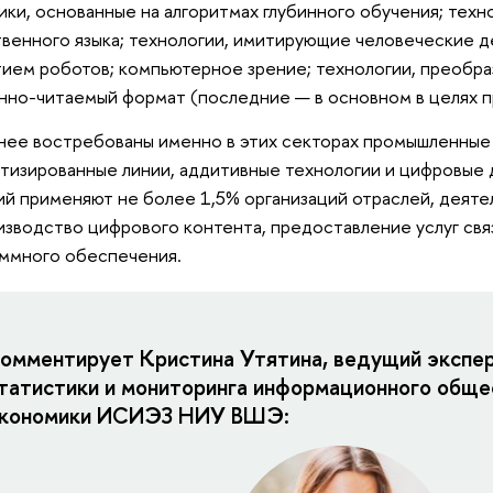
ики, основанные на алгоритмах глубинного обучения; тех
венного языка; технологии, имитирующие человеческие де
тием роботов; компьютерное зрение; технологии, преобр
нно-читаемый формат (последние — в основном в целях п
ее востребованы именно в этих секторах промышленные
тизированные линии, аддитивные технологии и цифровые д
й применяют не более 1,5% организаций отраслей, деяте
изводство цифрового контента, предоставление услуг свя
ммного обеспечения.
омментирует Кристина Утятина, ведущий экспе
татистики и мониторинга информационного обще
кономики ИСИЭЗ НИУ ВШЭ: