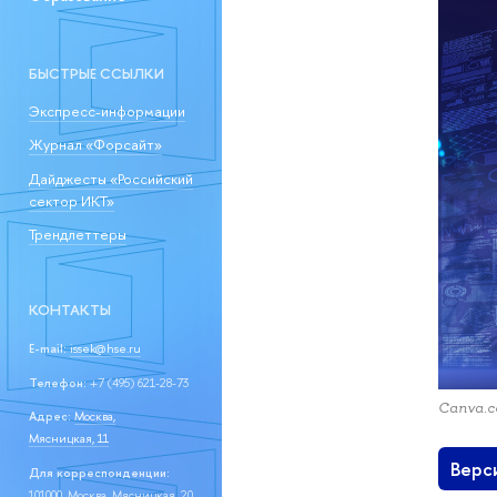
БЫСТРЫЕ ССЫЛКИ
Экспресс-информации
Журнал «Форсайт»
Дайджесты «Российский
сектор ИКТ»
Трендлеттеры
КОНТАКТЫ
E-mail:
issek@hse.ru
Телефон:
+7 (495) 621-28-73
Canva.
Адрес:
Москва,
Мясницкая, 11
Верс
Для корреспонденции:
101000, Москва, Мясницкая, 20