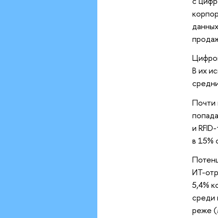
с цифр
корпор
данных
продаж
Цифров
В их и
средни
Почти 
попада
и RFID
в 15% 
Потенц
ИТ-отр
5,4% к
среди 
реже (