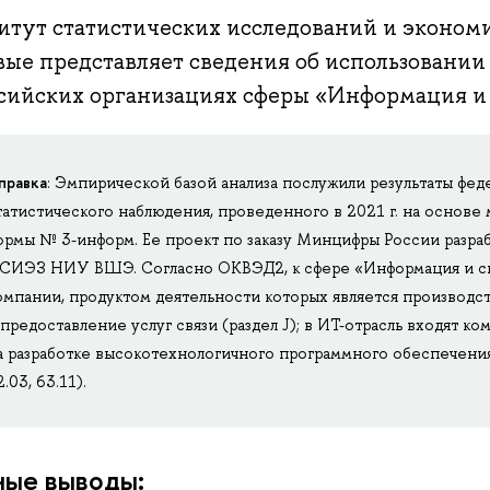
итут статистических исследований и эконо
вые представляет сведения об использовани
ссийских организациях сферы «Информация и 
правка
: Эмпирической базой анализа послужили результаты фед
татистического наблюдения, проведенного в 2021 г. на основ
ормы № 3-информ. Ее проект по заказу Минцифры России разра
СИЭЗ НИУ ВШЭ. Согласно ОКВЭД2, к сфере «Информация и с
омпании, продуктом деятельности которых является производс
 предоставление услуг связи (раздел J); в ИТ-отрасль входят 
а разработке высокотехнологичного программного обеспечения 
2.03, 63.11).
ные выводы: