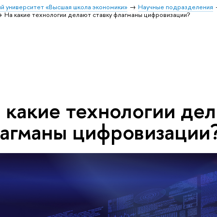
й университет «Высшая школа экономики»
Научные подразделения
На какие технологии делают ставку флагманы цифровизации?
 какие технологии дел
агманы цифровизации