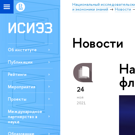
Национальный исследовательски
и экономики знаний
Новости
Новости
Об институте
Публикации
На
Рейтинги
фл
Мероприятия
24
ноя
Проекты
2021
Международное
партнерство в
науке
Образование