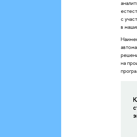
аналит
естест
с учас
в маши
Наимен
автома
решени
на про
програ
К
с
э