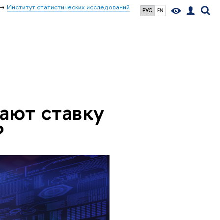
Институт статистических исследований
РУС
EN
ают ставку
?