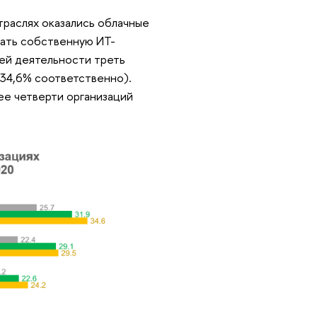
раслях оказались облачные
вать собственную ИТ-
оей деятельности треть
 34,6% соответственно).
ее четверти организаций