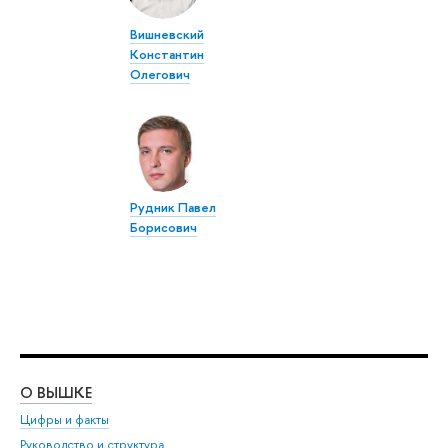
Вишневский
Константин
Олегович
Рудник Павел
Борисович
О ВЫШКЕ
ОБ
Цифры и факты
Ли
Руководство и структура
Дов