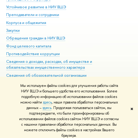
Устойчивое развитие в НИУ ВШЭ
Ол
Преподаватели и сотрудники
При
Корпуса и общежития
Вы
Закупки
При
Обращения граждан в НИУ ВШЭ
Ас
Фонд целевого капитала
До
Противодействие коррупции
Цен
Сведения о доходах, расходах, об имуществе и
Би
обязательствах имущественного характера
Об
Сведения об образовательной организации
Обр
Людям с ограниченными возможностями здоровья
Мы используем файлы cookies для улучшения работы сайта
Единая платежная страница
НИУ ВШЭ и большего удобства его использования. Более
подробную информацию об использовании файлов cookies
Работа в Вышке
можно найти
здесь
, наши правила обработки персональных
данных –
здесь
. Продолжая пользоваться сайтом, вы
✖
Редактору
подтверждаете, что были проинформированы об
© НИУ ВШЭ 1993–2026
Адреса и контакты
Условия использования
использовании файлов cookies сайтом НИУ ВШЭ и согласны
с нашими правилами обработки персональных данных. Вы
материалов
Политика конфиденциальности
Карта сайта
можете отключить файлы cookies в настройках Вашего
Шрифты HSE Sans и HSE Slab разработаны в
Школе дизайна НИУ ВШЭ
браузера.