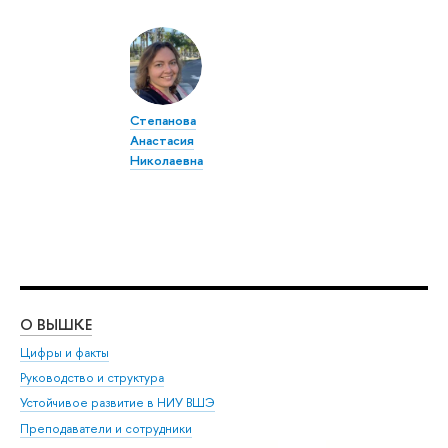
Степанова
Анастасия
Николаевна
О ВЫШКЕ
ОБ
Цифры и факты
Ли
Руководство и структура
Дов
Устойчивое развитие в НИУ ВШЭ
Ол
Преподаватели и сотрудники
При