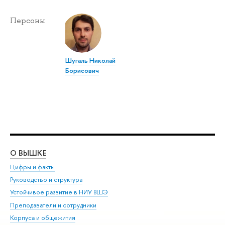
Персоны
Шугаль Николай
Борисович
О ВЫШКЕ
ОБ
Цифры и факты
Ли
Руководство и структура
Дов
Устойчивое развитие в НИУ ВШЭ
Ол
Преподаватели и сотрудники
При
Корпуса и общежития
Вы