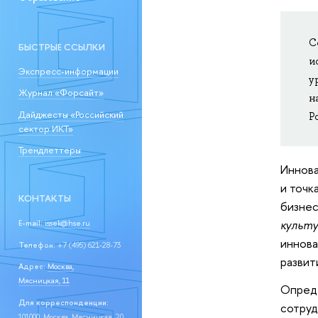
С
БЫСТРЫЕ ССЫЛКИ
и
Экспресс-информации
у
Журнал «Форсайт»
н
Дайджесты «Российский
Р
сектор ИКТ»
Трендлеттеры
Иннова
и точк
КОНТАКТЫ
бизнес
культу
E-mail:
issek@hse.ru
иннова
Телефон:
+7 (495) 621-28-73
развит
Адрес:
Москва,
Мясницкая, 11
Опреде
Для корреспонденции:
сотруд
101000, Москва, Мясницкая, 20