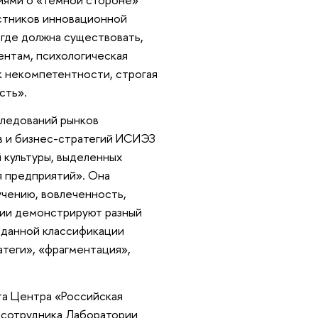
астников инновационной
, где должна существовать,
ентам, психологическая
к некомпетентности, строгая
сть».
следований рынков
в и бизнес-стратегий ИСИЭЗ
культуры, выделенных
я предприятий». Она
учению, вовлеченность,
нии демонстрируют разный
 данной классификации
атеги», «фрагментация»,
та Центра «Российская
 сотрудника Лаборатории