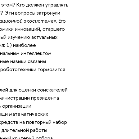
 этом? Кто должен управлять
и? Эти вопросы затронули
вационной экосистеме»
. Его
омики инноваций, старшего
ный изучению актуальных
я: 1) наиболее
нальным интеллектом
ные навыки связаны
и робототехники тормозится
лей для оценки соискателей
Администрации президента
в организации
ощи математических
средств на повторный набор
 длительной работы
льный критерий отбора