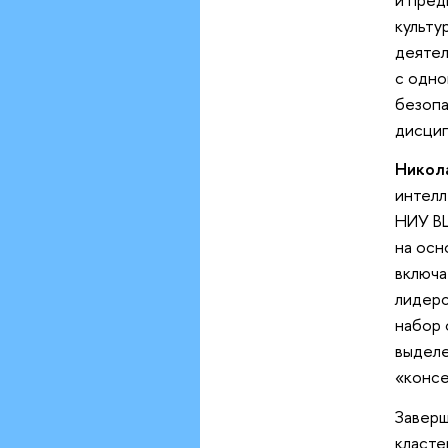
культу
деятел
с одно
безопа
дисцип
Никол
интелл
НИУ ВШ
на осн
включа
лидерс
набор 
выделе
«консе
Заверш
класте