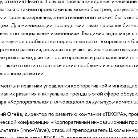
у, отметил Никита. В случае провала внедрения инноваци
ваться с такими проектами как можно быстрее, результат
ы и проанализированы, а негативный опыт может быть исп
щем. Для минимизации последствий таких провалов бизн
вны к потенциальным изменениям. Владимир выделил ряд п
 и научное сообщество переключается от «хорошего к б
рочного развития, ресурсы получают «финансовые пузыри
ие резко замедляется после провалов и разочарований от
 также отметил стратегические проблемы и возможности
осрочном развитии.
менты и практики управления корпоративной и инновацио
иал их развития и актуальные тренды в этой сфере обсуди
ара
«Корпоративная и инновационная культуры компани
ий Огнёв
, директор по развитию компании «ТЕКОРА», пр
ческой конференции «Корпоративный инновационный про
ультата» (Inno-Wave), старший преподаватель Школы инно
принимательства НИУ ВШЭ, поделился своими размышлен