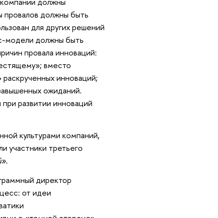
й компании должны
ы провалов должны быть
ользован для других решений
ес-модели должны быть
ричин провала инноваций:
лестящему»; вместо
» раскрученных инноваций;
 завышенных ожиданий.
 при развитии инноваций
нной культурами компаний,
ли участники третьего
й»
.
ограммный директор
цесс: от идеи
ватики
иями о «темной стороне»