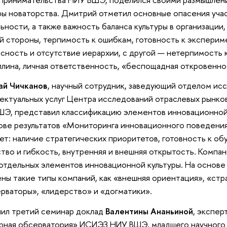
ры новаторства. Дмитрий отметил основные опасения уч
ьности, а также важность баланса культуры в организации
й стороны, терпимость к ошибкам, готовность к эксперим
сность и отсутствие иерархии, с другой — нетерпимость 
лина, личная ответственность, «беспощадная откровенно
ай Чичканов
, научный сотрудник, заведующий отделом ис
ектуальных услуг Центра исследований отраслевых рынко
Э, представил классификацию элементов инновационной 
ове результатов «Мониторинга инновационного поведени
ет: наличие стратегических приоритетов, готовность к об
тво и гибкость, внутренняя и внешняя открытость. Компа
отдельных элементов инновационной культуры. На основе
ны такие типы компаний, как «внешняя ориентация», «стр
рваторы», «лидерство» и «догматики».
ил третий семинар доклад
Валентины Ананьиной
, экспер
рная обсерватория» ИСИЭЗ НИУ ВШЭ, младшего научного