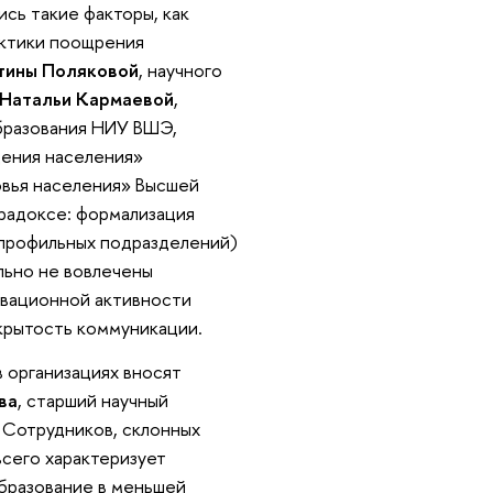
сь такие факторы, как
актики поощрения
тины Поляковой
, научного
Натальи Кармаевой
,
бразования НИУ ВШЭ,
дения населения»
овья населения» Высшей
радоксе: формализация
 профильных подразделений)
льно не вовлечены
овационной активности
ткрытость коммуникации.
 организациях вносят
ва
, старший научный
Сотрудников, склонных
всего характеризует
образование в меньшей