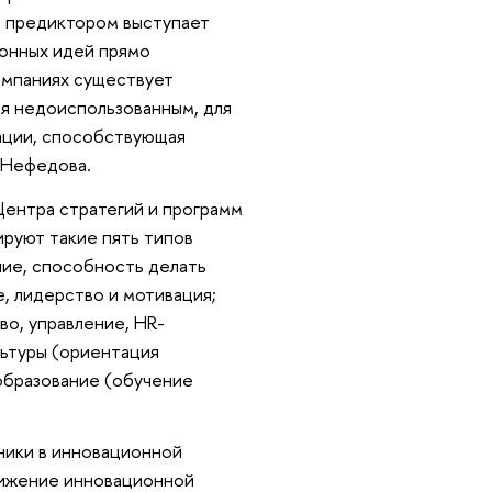
о предиктором выступает
ионных идей прямо
омпаниях существует
ся недоиспользованным, для
ации, способствующая
 Нефедова.
Центра стратегий и программ
руют такие пять типов
ние, способность делать
, лидерство и мотивация;
во, управление, HR-
льтуры (ориентация
образование (обучение
ники в инновационной
тижение инновационной