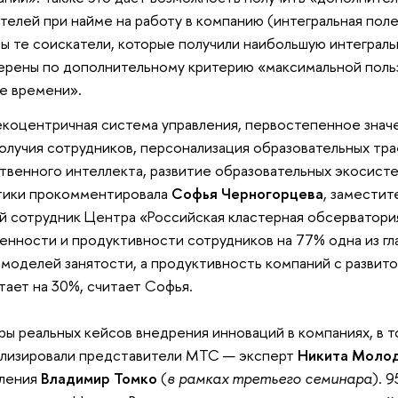
телей при найме на работу в компанию (интегральная поле
ы те соискатели, которые получили наибольшую интеграл
ерены по дополнительному критерию «максимальной поль
е времени».
коцентричная система управления, первостепенное знач
олучия сотрудников, персонализация образовательных тра
твенного интеллекта, развитие образовательных экосисте
тики прокомментировала
Софья Черногорцева
, заместит
й сотрудник Центра «Российская кластерная обсерватор
енности и продуктивности сотрудников на 77% одна из гл
 моделей занятости, а продуктивность компаний с развит
тает на 30%, считает Софья.
ы реальных кейсов внедрения инноваций в компаниях, в т
ализировали представители МТС — эксперт
Никита Моло
вления
Владимир Томко
(
в рамках третьего семинара
). 