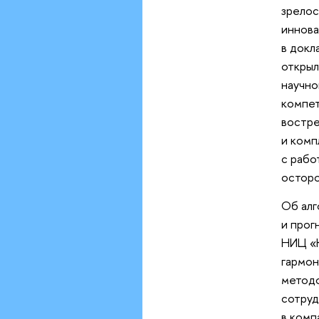
зрелос
иннова
в докл
открыл
научн
компет
востре
и комп
с рабо
осторо
Об алг
и прог
НИЦ «
гармон
методо
сотруд
в комп