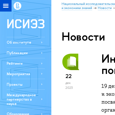
Национальный исследовательски
и экономики знаний
Новости
Новости
Об институте
Публикации
Ин
Рейтинги
по
Мероприятия
22
дек
Проекты
19 д
2023
и эк
Международное
партнерство в
посв
науке
орга
Образование