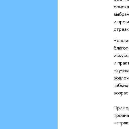
соиска
выбран
и пров
отрезк
Челове
благоп
искусс
и прак
научны
вовлеч
гибких
возрас
Пример
проан
напра