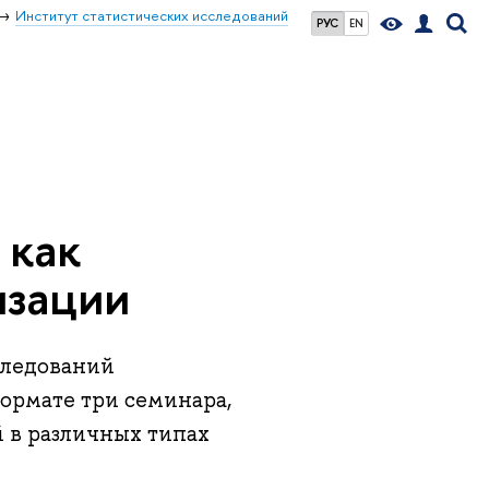
Институт статистических исследований
РУС
EN
 как
изации
следований
ормате три семинара,
в различных типах