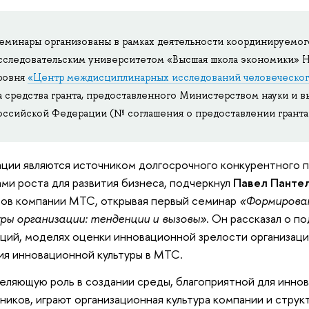
еминары организованы в рамках деятельности координируемо
сследовательским университетом «Высшая школа экономики» Н
ровня
«Центр междисциплинарных исследований человеческог
а средства гранта, предоставленного Министерством науки и в
оссийской Федерации (№ соглашения о предоставлении гранта:
ции являются источником долгосрочного конкурентного 
ами роста для развития бизнеса, подчеркнул
Павел Панте
ов компании МТС, открывая первый семинар
«Формирова
ры организации: тенденции и вызовы»
. Он рассказал о п
ций, моделях оценки инновационной зрелости организаци
ия инновационной культуры в МТС.
ляющую роль в создании среды, благоприятной для инно
ников, играют организационная культура компании и стру