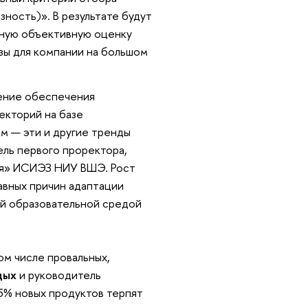
зность)». В результате будут
ьную объективную оценку
зы для компании на большом
ение обеспечения
екторий на базе
м — эти и другие тренды
ель первого проректора,
ия» ИСИЭЗ НИУ ВШЭ. Рост
авных причин адаптации
ой образовательной средой
ом числе провальных,
дых
и руководитель
95% новых продуктов терпят