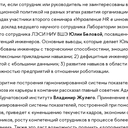
ти, если сотрудник или руководитель не заинтересованы в
ционной политикой на разных этапах развития организаци
адах участники второго семинара
«Управление HR в инно
 доклад ведущего научного сотрудника Лаборатории экон
ого сотрудника ЛЭСИ НИУ ВШЭ
Юлии Беловой
, посвящен
енций инженеров. Основные выводы, которые делает Юли
бованы инженеры с творческими способностями, эмоцио
лексными прикладными навыками; 2) дефицитные инженер
той с «большими данными»; 3) развитие навыков в област
жностью предприятий в отношении роботизации.
оритме построения гармонизированной системы показате
ноза их карьеры в компании рассказал главный советник 
Курчатовский институт»
Владимир Жулего
. Применение 
изированной системы показателей, построенной при пом
в, приведет к «уменьшению текучести кадров, экономии 
ников, росту компетенций сотрудников в процессе более
ании». Также это даст возможность получить «дополните