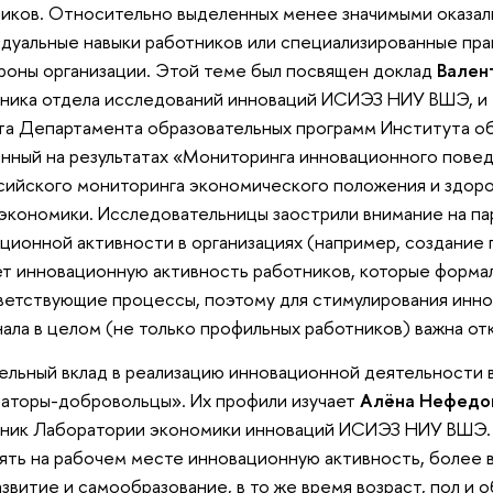
иков. Относительно выделенных менее значимыми оказали
дуальные навыки работников или специализированные пр
роны организации. Этой теме был посвящен доклад
Вален
ника отдела исследований инноваций ИСИЭЗ НИУ ВШЭ, и
а Департамента образовательных программ Института о
нный на результатах «Мониторинга инновационного пове
сийского мониторинга экономического положения и здор
экономики. Исследовательницы заострили внимание на па
ционной активности в организациях (например, создание
т инновационную активность работников, которые форма
ветствующие процессы, поэтому для стимулирования инн
ала в целом (не только профильных работников) важна о
ельный вклад в реализацию инновационной деятельности в
аторы-добровольцы». Их профили изучает
Алёна Нефедо
ник Лаборатории экономики инноваций ИСИЭЗ НИУ ВШЭ. 
ять на рабочем месте инновационную активность, более 
звитие и самообразование, в то же время возраст, пол и 