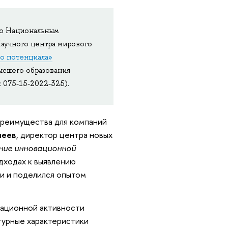
го Национальным
аучного центра мирового
о потенциала»
ысшего образования
 075-15-2022-325).
преимущества для компаний
леев
, директор центра новых
ние инновационной
одходах к выявлению
и и поделился опытом
вационной активности
ктурные характеристики