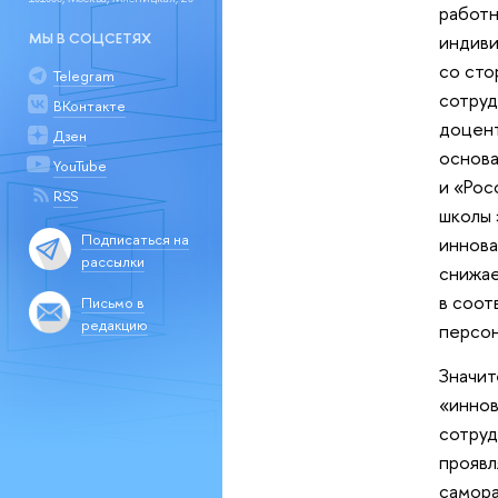
работн
МЫ В СОЦСЕТЯХ
индиви
со сто
Telegram
сотруд
ВКонтакте
доцент
Дзен
основа
YouTube
и «Рос
RSS
школы 
Подписаться на
иннова
рассылки
снижае
в соот
Письмо в
редакцию
персон
Значит
«иннов
сотруд
проявл
самора