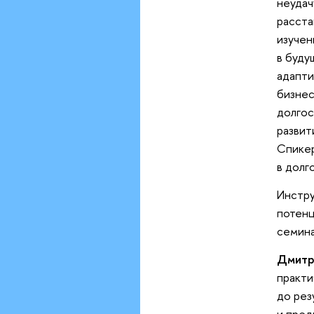
неудач
расста
изучен
в буду
адапти
бизнес
долгос
развит
Спикер
в долг
Инстру
потенц
семин
Дмитр
практи
до рез
и пред