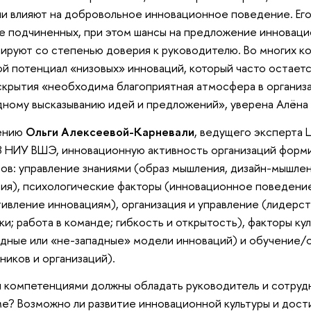
и влияют на добровольное инновационное поведение. Ег
е подчиненных, при этом шансы на предложение инновац
ируют со степенью доверия к руководителю. Во многих к
й потенциал «низовых» инноваций, который часто остает
скрытия «необходима благоприятная атмосфера в организ
ному высказыванию идей и предложений», уверена Алёна
ению
Ольги Алексеевой-Карневали
, ведущего эксперта 
НИУ ВШЭ, инновационную активность организаций форми
ов: управление знаниями (образ мышления, дизайн-мышле
ия), психологические факторы (инновационное поведение
ивление инновациям), организация и управление (лидерст
ки; работа в команде; гибкость и открытость), факторы ку
адные или «не-западные» модели инноваций) и обучение/
ников и организаций).
 компетенциями должны обладать руководитель и сотруд
е? Возможно ли развитие инновационной культуры и дос