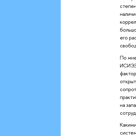
степен
наличи
коррел
большо
его ра
свобод
По мн
ИСИЭЗ 
фактор
открыт
сопрот
практи
на зап
сотруд
Какими
систем