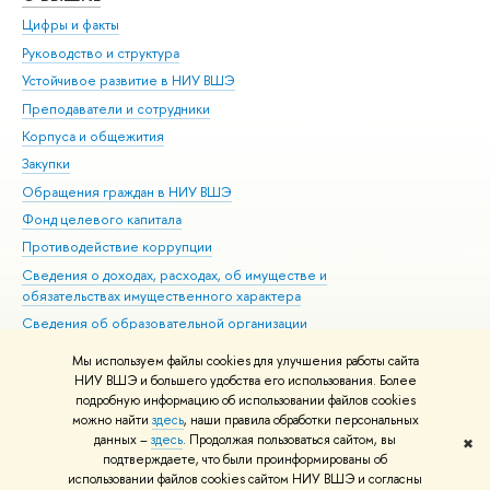
Цифры и факты
Ли
Руководство и структура
Дов
Устойчивое развитие в НИУ ВШЭ
Ол
Преподаватели и сотрудники
При
Корпуса и общежития
Вы
Закупки
При
Обращения граждан в НИУ ВШЭ
Ас
Фонд целевого капитала
До
Противодействие коррупции
Цен
Сведения о доходах, расходах, об имуществе и
Би
обязательствах имущественного характера
Об
Сведения об образовательной организации
Обр
Людям с ограниченными возможностями здоровья
Мы используем файлы cookies для улучшения работы сайта
Единая платежная страница
НИУ ВШЭ и большего удобства его использования. Более
подробную информацию об использовании файлов cookies
Работа в Вышке
можно найти
здесь
, наши правила обработки персональных
данных –
здесь
. Продолжая пользоваться сайтом, вы
✖
Редактору
подтверждаете, что были проинформированы об
© НИУ ВШЭ 1993–2026
Адреса и контакты
Условия использования
использовании файлов cookies сайтом НИУ ВШЭ и согласны