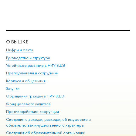
О ВЫШКЕ
ОБ
Цифры и факты
Ли
Руководство и структура
Дов
Устойчивое развитие в НИУ ВШЭ
Ол
Преподаватели и сотрудники
При
Корпуса и общежития
Вы
Закупки
При
Обращения граждан в НИУ ВШЭ
Ас
Фонд целевого капитала
До
Противодействие коррупции
Цен
Сведения о доходах, расходах, об имуществе и
Би
обязательствах имущественного характера
Об
Сведения об образовательной организации
Обр