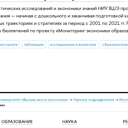
стических исследований и экономики знаний НИУ ВШЭ про
ания — начиная с дошкольного и заканчивая подготовкой 
ых траекториях и стратегиях за период с 2001 по 2021 гг.
 бюллетеней по проекту «Мониторинг экономики образо
ниторинги
публикации
исследования и аналитика
образователь
университет «Высшая школа экономики»
→
Научные подразделения
→
Инст
ии»
ОБРАЗОВАНИЕ
НАУКА
Р