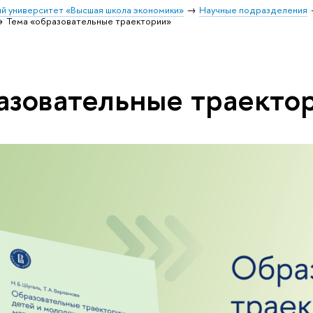
й университет «Высшая школа экономики»
Научные подразделения
Тема «образовательные траектории»
азовательные траекто