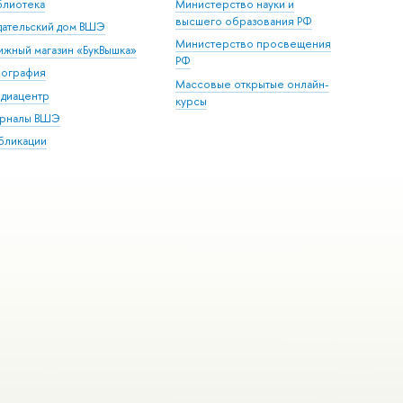
блиотека
Министерство науки и
высшего образования РФ
дательский дом ВШЭ
Министерство просвещения
ижный магазин «БукВышка»
РФ
пография
Массовые открытые онлайн-
диацентр
курсы
рналы ВШЭ
бликации