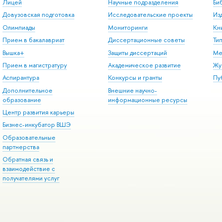
Лицей
Научные подразделения
Би
Довузовская подготовка
Исследовательские проекты
Из
Олимпиады
Мониторинги
Кн
Прием в бакалавриат
Диссертационные советы
Ти
Вышка+
Защиты диссертаций
Ме
Прием в магистратуру
Академическое развитие
Жу
Аспирантура
Конкурсы и гранты
Пу
Дополнительное
Внешние научно-
образование
информационные ресурсы
Центр развития карьеры
Бизнес-инкубатор ВШЭ
Образовательные
партнерства
Обратная связь и
взаимодействие с
получателями услуг