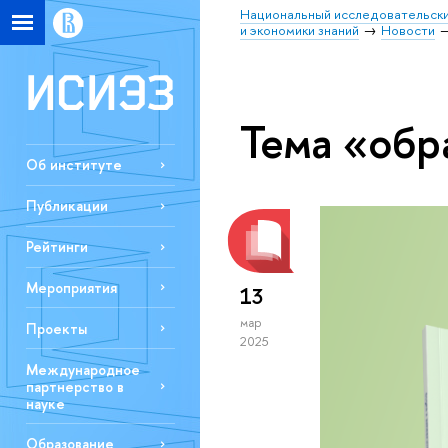
Национальный исследовательски
и экономики знаний
Новости
Тема «обр
Об институте
Публикации
Рейтинги
Мероприятия
13
мар
Проекты
2025
Международное
партнерство в
науке
Образование