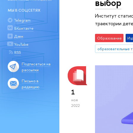
выбор
МЫ В СОЦСЕТЯХ
Институт стати
Telegram
траектории дете
ВКонтакте
Дзен
Образование
Из
YouTube
образовательные 
RSS
Подписаться на
рассылки
Письмо в
редакцию
1
ноя
2022