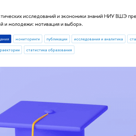
стических исследований и экономики знаний НИУ ВШЭ пр
й и молодежи: мотивация и выбор».
дания
мониторинги
публикации
исследования и аналитика
ста
траектории
статистика образования