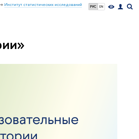
Институт статистических исследований
РУС
EN
рии»