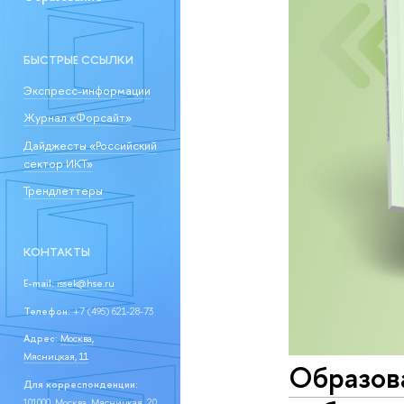
БЫСТРЫЕ ССЫЛКИ
Экспресс-информации
Журнал «Форсайт»
Дайджесты «Российский
сектор ИКТ»
Трендлеттеры
КОНТАКТЫ
E-mail:
issek@hse.ru
Телефон:
+7 (495) 621-28-73
Адрес:
Москва,
Мясницкая, 11
Образов
Для корреспонденции:
101000, Москва, Мясницкая, 20