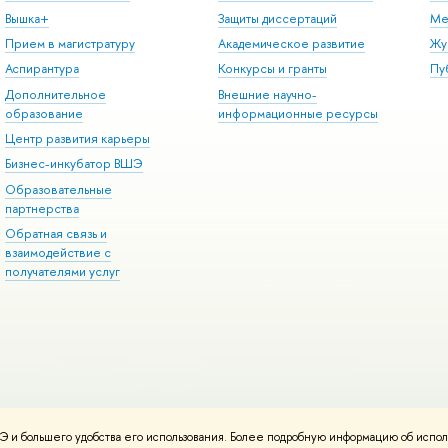
Вышка+
Защиты диссертаций
Ме
Прием в магистратуру
Академическое развитие
Жу
Аспирантура
Конкурсы и гранты
Пу
Дополнительное
Внешние научно-
образование
информационные ресурсы
Центр развития карьеры
Бизнес-инкубатор ВШЭ
Образовательные
партнерства
Обратная связь и
взаимодействие с
получателями услуг
 и большего удобства его использования. Более подробную информацию об испол
онтакты
Условия использования материалов
Политика конфиденциальност