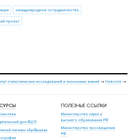
ации
международное сотрудничество
кий проект
итут статистических исследований и экономики знаний
→
Новости
→
ЕСУРСЫ
ПОЛЕЗНЫЕ ССЫЛКИ
блиотека
Министерство науки и
высшего образования РФ
дательский дом ВШЭ
Министерство просвещения
ижный магазин «БукВышка»
РФ
пография