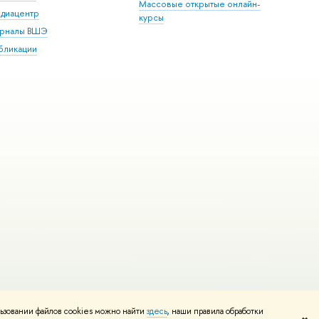
Массовые открытые онлайн-
диацентр
курсы
рналы ВШЭ
бликации
ьзовании файлов cookies можно найти
здесь
, наши правила обработки
и
Карта сайта
Редактору