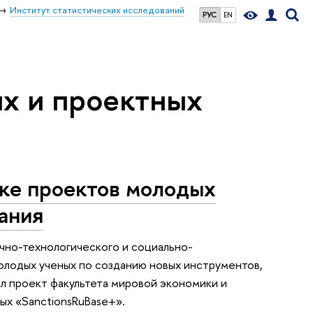
Институт статистических исследований
РУС
EN
их и проектных
ке проектов молодых
ания
чно-технологического и социально-
олодых ученых по созданию новых инструментов,
л проект факультета мировой экономики и
х «SanctionsRuBase+».