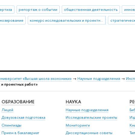
ертиза
репортаж о событии
общественная деятельность
иннов
нозирование
конкурс исследовательских и проектных работ
стратегичес
университет «Высшая школа экономики»
→
Научные подразделения
→
Инст
 и проектных работ»
ОБРАЗОВАНИЕ
НАУКА
Р
Лицей
Научные подразделения
Би
Довузовская подготовка
Исследовательские проекты
Из
Олимпиады
Мониторинги
Кн
Прием в бакалавриат
Диссертационные советы
Ти