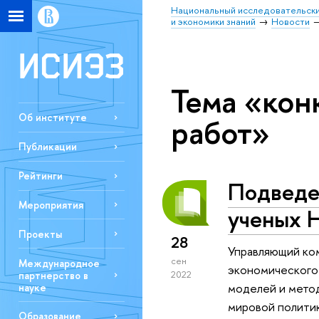
Национальный исследовательски
и экономики знаний
Новости
Тема «кон
Об институте
работ»
Публикации
Рейтинги
Подведе
Мероприятия
ученых 
Проекты
28
Управляющий ком
сен
Международное
экономического 
партнерство в
2022
моделей и метод
науке
мировой полити
Образование