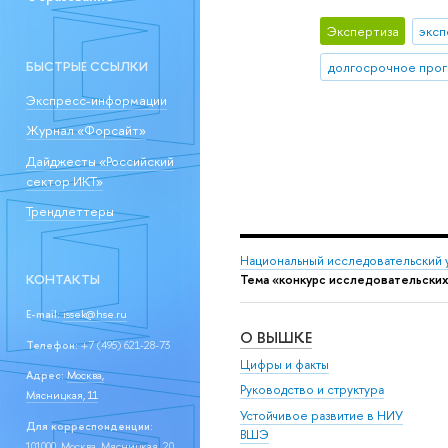
Экспертиза
эксп
БЫСТРЫЕ ССЫЛКИ
долгосрочное прог
Экспресс-информации
Журнал «Форсайт»
Дайджесты «Российский
сектор ИКТ»
Трендлеттеры
Национальный исследовательский 
КОНТАКТЫ
Тема «конкурс исследовательских
E-mail:
issek@hse.ru
О ВЫШКЕ
Телефон:
+7 (495) 621-28-73
Цифры и факты
Адрес:
Москва,
Руководство и структура
Мясницкая, 11
Устойчивое развитие в НИУ
Для корреспонденции:
ВШЭ
101000, Москва, Мясницкая, 20