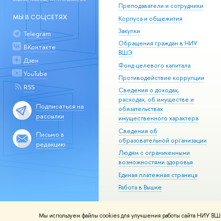
Преподаватели и сотрудники
МЫ В СОЦСЕТЯХ
Корпуса и общежития
Закупки
Telegram
Обращения граждан в НИУ
ВКонтакте
ВШЭ
Дзен
Фонд целевого капитала
YouTube
Противодействие коррупции
RSS
Сведения о доходах,
расходах, об имуществе и
Подписаться на
обязательствах
рассылки
имущественного характера
Сведения об
Письмо в
образовательной организации
редакцию
Людям с ограниченными
возможностями здоровья
Единая платежная страница
Работа в Вышке
Мы используем файлы cookies для улучшения работы сайта НИУ ВШЭ
© НИУ ВШЭ 1993–2026
Адреса и к