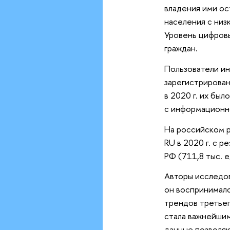
владения ими ос
населения с низ
Уровень цифровы
граждан.
Пользователи ин
зарегистрирован
в 2020 г. их бы
с информационно
На российском р
RU в 2020 г. с 
РФ (711,8 тыс. 
Авторы исследов
он воспринималс
трендов третьег
стала важнейши
данные позволяю