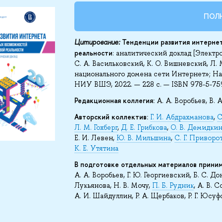
ПОЛ
Цитирование:
Тенденции развития интерне
реальности
: аналитический доклад [Электро
С. А. Васильковский, К. О. Вишневский, Л
национального домена сети Интернет»; Нац
НИУ ВШЭ, 2022. — 228 с. — ISBN 978-5-75
Редакционная коллегия:
А. А. Воробьев, В. 
Авторский коллектив:
Г. И. Абдрахманова
,
С
Л. М. Гохберг
,
Д. Е. Грибкова
,
О. В. Демидки
Е. И. Левен,
Ю. В. Мильшина
,
С. Г. Приворо
К. Е. Утятина
В подготовке отдельных материалов приним
А. А. Воробьев, Г. Ю. Георгиевский, Б. С. До
Лукьянова, Н. В. Мочу,
П. Б. Рудник
, А. В. 
А. И. Шайдуллин, Р. А. Щербаков, Р. Г. Юсуф