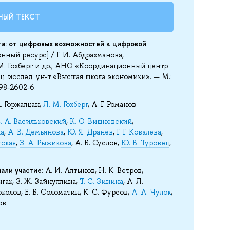
НЫЙ ТЕКСТ
та: от цифровых возможностей к цифровой
нный ресурс] / Г. И. Абдрахманова,
. М. Гохберг и др.; АНО «Координационный центр
. исслед. ун-т «Высшая школа экономики». — М.:
98-2602-6.
А. Горжалцан,
Л. М. Гохберг
, А. Г. Романов
. А. Васильковский
,
К. О. Вишневский
,
на
,
А. В. Демьянова
,
Ю. Я. Дранев
,
Г. Г. Ковалева
,
тская
,
З. А. Рыжикова
, А. Б. Суслов,
Ю. В. Туровец
,
али участие
: А. И. Алтынов, Н. К. Ветров,
нгак, З. Ж. Зайнуллина,
Т. С. Зинина
, А. Л.
Соколов, Е. Б. Соломатин, К. С. Фурсов,
А. А. Чулок
,
ов