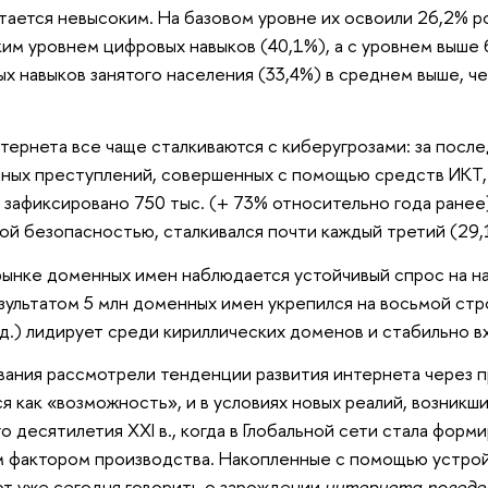
тается невысоким. На базовом уровне их освоили 26,2% р
ким уровнем цифровых навыков (40,1%), а с уровнем выше 
х навыков занятого населения (33,4%) в среднем выше, че
тернета все чаще сталкиваются с киберугрозами: за после
ных преступлений, совершенных с помощью средств ИКТ, 
ло зафиксировано 750 тыс. (+ 73% относительно года ранее
й безопасностью, сталкивался почти каждый третий (29,
ынке доменных имен наблюдается устойчивый спрос на н
результатом 5 млн доменных имен укрепился на восьмой ст
ед.) лидирует среди кириллических доменов и стабильно в
ания рассмотрели тенденции развития интернета через пр
я как «возможность», и в условиях новых реалий, возник
о десятилетия XXI в., когда в Глобальной сети стала фор
м фактором производства. Накопленные с помощью устро
т уже сегодня говорить о зарождении
интернета поведе