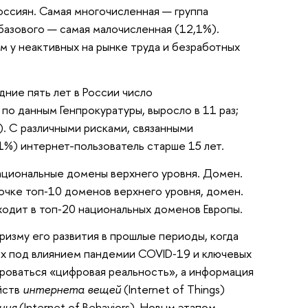
оссиян. Самая многочисленная — группа
базового — самая малочисленная (12,1%).
м у неактивных на рынке труда и безработных
дние пять лет в России число
по данным Генпрокуратуры, выросло в 11 раз;
). С различными рисками, связанными
1%) интернет-пользователь старше 15 лет.
ациональные домены верхнего уровня. Домен.
рочке топ‐10 доменов верхнего уровня, домен.
ходит в топ‐20 национальных доменов Европы.
изму его развития в прошлые периоды, когда
ших под влиянием пандемии COVID‑19 и ключевых
мироваться «цифровая реальность», а информация
йств
интернета вещей
(Internet of Things)
ния
(Internet of Behaviors). Новым этапом