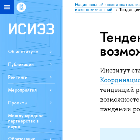
Национальный исследовательски
и экономики знаний
Тенденции
Тенде
возмо
Об институте
Публикации
Институт ст
Рейтинги
Координацио
тенденций р
Мероприятия
возможносте
Проекты
пандемии ро
Международное
партнерство в
науке
Образование