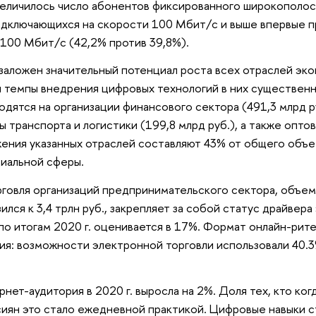
величилось число абонентов фиксированного широкополосн
подключающихся на скорости 100 Мбит/с и выше впервые п
100 Мбит/с (42,2% против 39,8%).
заложен значительный потенциал роста всех отраслей эко
 темпы внедрения цифровых технологий в них существен
одятся на организации финансового сектора (491,3 млрд
ы транспорта и логистики (199,8 млрд руб.), а также оптов
ния указанных отраслей составляют 43% от общего объе
иальной сферы.
говля организаций предпринимательского сектора, объе
зился к 3,4 трлн руб., закрепляет за собой статус драйвер
о итогам 2020 г. оценивается в 17%. Формат онлайн-рит
ия: возможности электронной торговли использовали 40.3% 
нет-аудитория в 2020 г. выросла на 2%. Доля тех, кто ког
сиян это стало ежедневной практикой. Цифровые навыки с