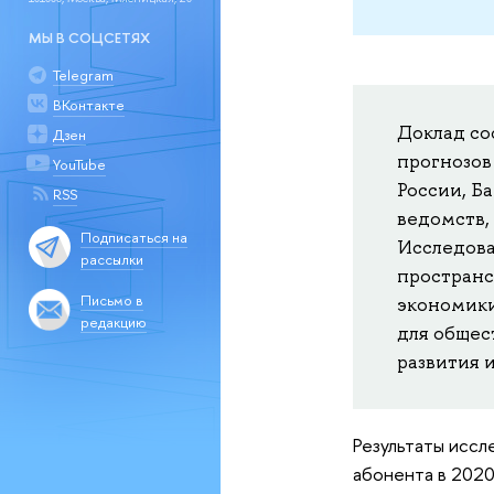
МЫ В СОЦСЕТЯХ
Telegram
ВКонтакте
Доклад сос
Дзен
прогнозов
YouTube
России, Б
RSS
ведомств,
Подписаться на
Исследова
рассылки
пространс
Письмо в
экономики
редакцию
для общес
развития 
Результаты иссл
абонента в 2020