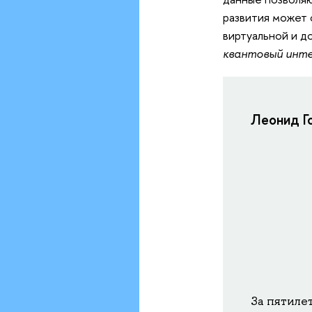
развития может
виртуальной и д
квантовый инт
Леонид Г
За пятиле