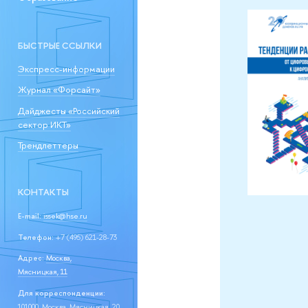
БЫСТРЫЕ ССЫЛКИ
Экспресс-информации
Журнал «Форсайт»
Дайджесты «Российский
сектор ИКТ»
Трендлеттеры
КОНТАКТЫ
E-mail:
issek@hse.ru
Телефон:
+7 (495) 621-28-73
Адрес:
Москва,
Мясницкая, 11
Для корреспонденции:
101000, Москва, Мясницкая, 20