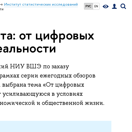
Институт статистических исследований
РУС
EN
ти
та: от цифровых
еальности
аний НИУ ВШЭ по заказу
 рамках серии ежегодных обзоров
м выбрана тема «От цифровых
т усиливающуюся в условиях
ономической и общественной жизни.