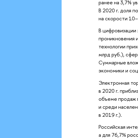
ранее на 3,7% у
В 2020 г. доля 
на скорости 10–
В цифровизации 
проникновения и
технологии прих
млрд руб.), сфер
Суммарные вложе
экономики и соц
Электронная тор
в 2020 г. прибли
объеме продаж п
и среди населен
в 2019 г.).
Российская интер
а для 76,7% рос