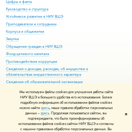
Цифры и факты
Ли
Руководство и структура
Дов
Устойчивое развитие в НИУ ВШЭ
Ол
Преподаватели и сотрудники
При
Корпуса и общежития
Вы
Закупки
При
Обращения граждан в НИУ ВШЭ
Ас
Фонд целевого капитала
До
Противодействие коррупции
Цен
Сведения о доходах, расходах, об имуществе и
Би
обязательствах имущественного характера
Об
Сведения об образовательной организации
Обр
Людям с ограниченными возможностями здоровья
Мы используем файлы cookies для улучшения работы сайта
Единая платежная страница
НИУ ВШЭ и большего удобства его использования. Более
подробную информацию об использовании файлов cookies
Работа в Вышке
можно найти
здесь
, наши правила обработки персональных
данных –
здесь
. Продолжая пользоваться сайтом, вы
✖
Редактору
подтверждаете, что были проинформированы об
© НИУ ВШЭ 1993–2026
Адреса и контакты
Условия использования
использовании файлов cookies сайтом НИУ ВШЭ и согласны
с нашими правилами обработки персональных данных. Вы
материалов
Политика конфиденциальности
Карта сайта