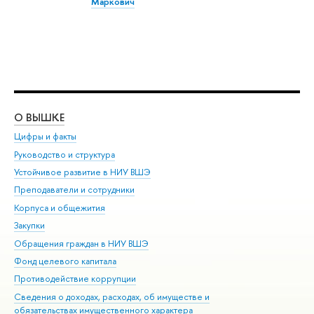
Маркович
О ВЫШКЕ
ОБ
Цифры и факты
Ли
Руководство и структура
Дов
Устойчивое развитие в НИУ ВШЭ
Ол
Преподаватели и сотрудники
При
Корпуса и общежития
Вы
Закупки
При
Обращения граждан в НИУ ВШЭ
Ас
Фонд целевого капитала
До
Противодействие коррупции
Цен
Сведения о доходах, расходах, об имуществе и
Би
обязательствах имущественного характера