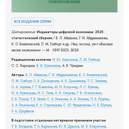
ВСЕ ИЗДАНИЯ СЕРИИ
Цитирование:
Индикаторы цифровой экономики: 2025 :
статистический сборник
/ В. Л. Абашкин, Г. И. Абдрахманова,
К. О. Вишневский, Л. М. Гохберг и др.; Нац. исслед. ун-т «Высшая
школа экономики». — М. : НИУ ВШЭ, 2025.
Редакционная коллегия:
Н. Ю. Анисимов
,
Л. М. Гохберг
,
С. С. Карецкая,
Я. И. Кузьминов
, А. В. Чукарин
Авторы:
В. Л. Абашкин
,
Г. И. Абдрахманова
,
К. О. Вишневский
,
Л. М. Гохберг
,
О. В. Демидкина
,
А. В. Демьянова
,
Т. С. Зинина
,
О. А. Зорина
,
Г. Г. Ковалёва
,
М. Н. Коцемир
,
Л. С. Кузина
,
И. А. Кузнецова
,
И. С. Лола
,
О. К. Озерова
,
Г. В. Остапкович
,
Е. В. Попов
,
Т. В. Ратай
,
С. А. Ревякин
,
А. А. Репина
,
П. Б. Рудник
,
З. А. Рыжикова
,
Е. А. Стрельцова
,
С. Ю. Фридлянова
,
Н. Б. Шугаль
,
Р. А. Щербаков
В подготовке отдельных материалов принимали участие
Т. В. Богданов
,
Т. А. Варламова
,
Ю. Я. Дранёв
,
М. В. Ковригина
,