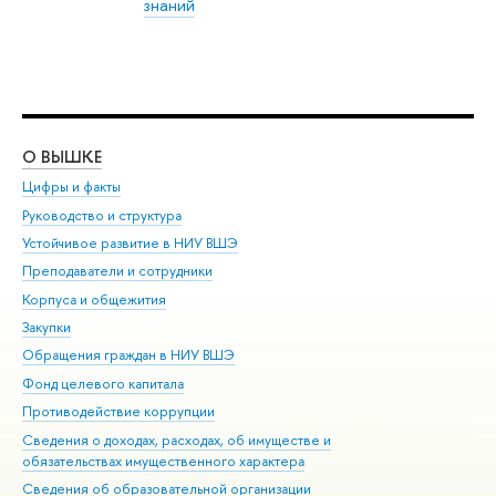
знаний
О ВЫШКЕ
ОБ
Цифры и факты
Ли
Руководство и структура
Дов
Устойчивое развитие в НИУ ВШЭ
Ол
Преподаватели и сотрудники
При
Корпуса и общежития
Вы
Закупки
При
Обращения граждан в НИУ ВШЭ
Ас
Фонд целевого капитала
До
Противодействие коррупции
Цен
Сведения о доходах, расходах, об имуществе и
Би
обязательствах имущественного характера
Об
Сведения об образовательной организации
Обр