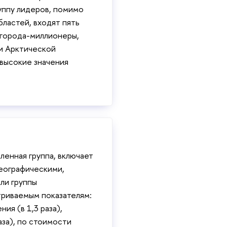
уппу лидеров, помимо
ластей, входят пять
 города-миллионеры,
ти Арктической
высокие значения
ленная группа, включает
географическими,
ли группы
триваемым показателям:
ия (в 1,3 раза),
аза), по стоимости