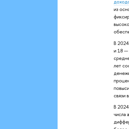
доход
из осн
фиксир
высоко
обеспе
В 2024
и 18 —
средне
лет со
денежн
процен
повыси
связи 
В 2024
числа 
диффер