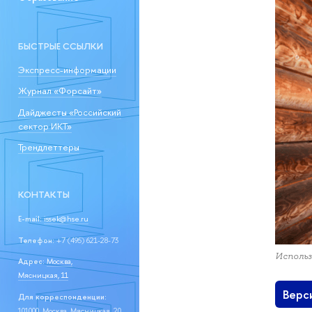
БЫСТРЫЕ ССЫЛКИ
Экспресс-информации
Журнал «Форсайт»
Дайджесты «Российский
сектор ИКТ»
Трендлеттеры
КОНТАКТЫ
E-mail:
issek@hse.ru
Телефон:
+7 (495) 621-28-73
Использ
Адрес:
Москва,
Мясницкая, 11
Верс
Для корреспонденции:
101000, Москва, Мясницкая, 20