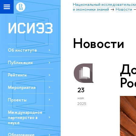
Национальный исследовательски
и экономики знаний
Новости
Новости
Об институте
Публикации
До
Рейтинги
Ро
Мероприятия
23
мая
Проекты
2025
Международное
партнерство в
науке
Образование