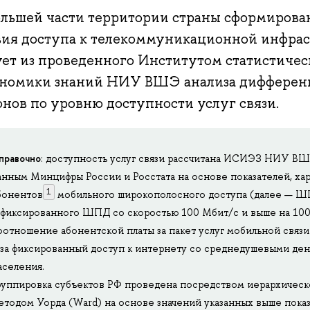
ольшей части территории страны сформирова
вия доступа к телекоммуникационной инфрас
ует из проведенного Институтом статистиче
ономики знаний НИУ ВШЭ анализа дифферен
онов по уровню доступности услуг связи.
правочно
: доступность услуг связи рассчитана ИСИЭЗ НИУ В
анным Минцифры России и Росстата на основе показателей, ха
1
бонентов
мобильного широкополосного доступа (далее — Ш
 фиксированного ШПД со скоростью 100 Мбит/с и выше на 100
оотношение абонентской платы за пакет услуг мобильной связи
 за фиксированный доступ к интернету со среднедушевыми д
аселения.
руппировка субъектов РФ проведена посредством иерархическ
етодом Уорда (Ward) на основе значений указанных выше пока