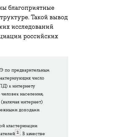
ны благоприятные
труктуре. Такой вывод
ских исследований
циации российских
ШЭ по предварительным
рактеризующих число
ПД) к интернету
 человек населения,
 (включая интернет)
енежными доходами
ой кластеризации
2
зателей
. В качестве