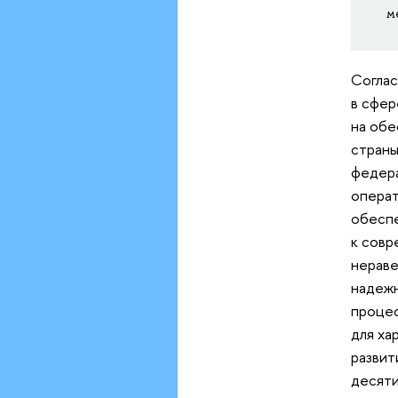
м
Соглас
в сфер
на обе
страны
федера
операт
обеспе
к совр
нераве
надежн
процес
для ха
развит
десяти