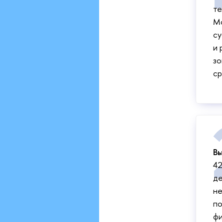
те
Мо
су
и 
зо
ср
Вы
42
де
не
по
фи