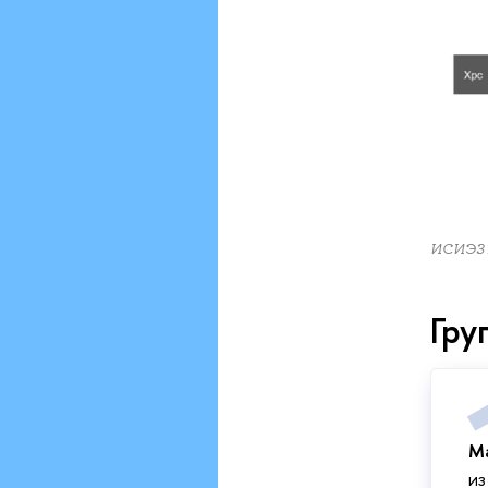
ИСИЭЗ
Гру
Ма
из