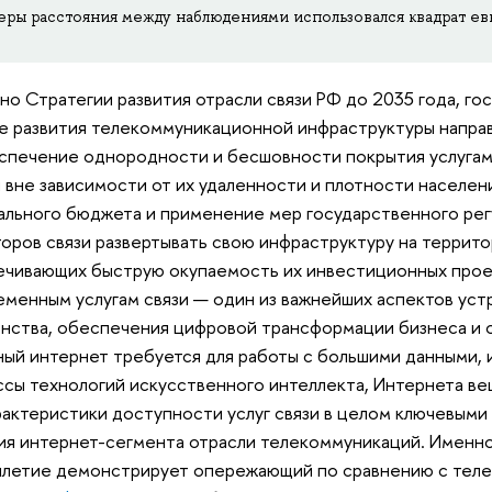
еры расстояния между наблюдениями использовался квадрат евк
но Стратегии развития отрасли связи РФ до 2035 года, го
е развития телекоммуникационной инфраструктуры направл
спечение однородности и бесшовности покрытия услугами
 вне зависимости от их удаленности и плотности населен
льного бюджета и применение мер государственного рег
оров связи развертывать свою инфраструктуру на территор
чивающих быструю окупаемость их инвестиционных прое
еменным услугам связи — один из важнейших аспектов ус
нства, обеспечения цифровой трансформации бизнеса и о
ый интернет требуется для работы с большими данными, 
сы технологий искусственного интеллекта, Интернета веще
рактеристики доступности услуг связи в целом ключевым
ия интернет-сегмента отрасли телекоммуникаций. Именно
летие демонстрирует опережающий по сравнению с теле