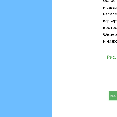
более 
и само
населе
варьир
востре
Федера
и низк