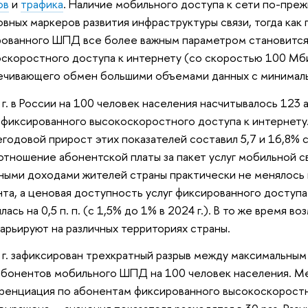
ов
и
трафика
. Наличие мобильного доступа к сети по-пре
овных маркеров развития инфраструктуры связи, тогда как
ованного ШПД все более важным параметром становитс
скоростного доступа к интернету (со скоростью 100 Мби
чивающего обмен большими объемами данных с минималь
 г. в России на 100 человек населения насчитывалось 12
 фиксированного высокоскоростного доступа к интернету. 
годовой прирост этих показателей составил 5,7 и 16,8% с
отношение абонентской платы за пакет услуг мобильной 
ыми доходами жителей страны практически не менялось 
та, а ценовая доступность услуг фиксированного доступа
лась на 0,5 п. п. (с 1,5% до 1% в 2024 г.). В то же время 
варьируют на различных территориях страны.
 г. зафиксирован трехкратный разрыв между максимальны
абонентов мобильного ШПД на 100 человек населения. М
енциация по абонентам фиксированного высокоскоростн