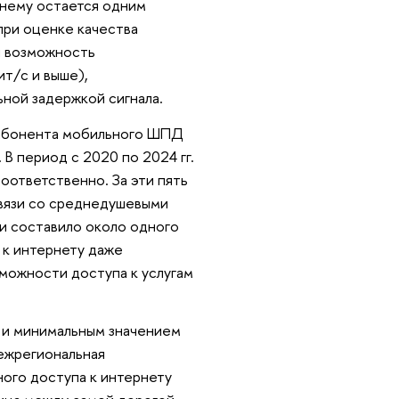
жнему остается одним
 при оценке качества
я возможность
т/с и выше),
ной задержкой сигнала.
3 абонента мобильного ШПД
В период с 2020 по 2024 гг.
оответственно. За эти пять
связи со среднедушевыми
и составило около одного
 к интернету даже
возможности доступа к услугам
м и минимальным значением
ежрегиональная
ого доступа к интернету