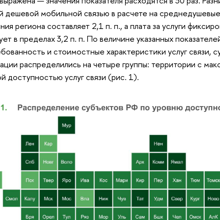
выражена — значения показателя расходятся в 30 раз. Раз
й дешевой мобильной связью в расчете на среднедушевы
ния региона составляет 2,1 п. п., а плата за услуги фикси
ует в пределах 3,2 п. п. По величине указанных показател
бованность и стоимостные характеристики услуг связи, 
ции распределились на четыре группы: территории с мак
ой доступностью услуг связи (рис. 1).