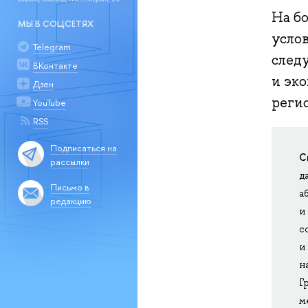
На б
МЫ В СОЦСЕТЯХ
усло
Telegram
след
ВКонтакте
и эк
Дзен
реги
YouTube
RSS
Подписаться на
С
рассылки
д
Письмо в
а
редакцию
и
с
и
н
Г
м