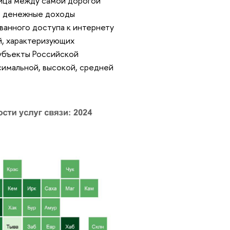
ница между самой дорогой
е денежные доходы
рованного доступа к интернету
ей, характеризующих
субъекты Российской
симальной, высокой, средней