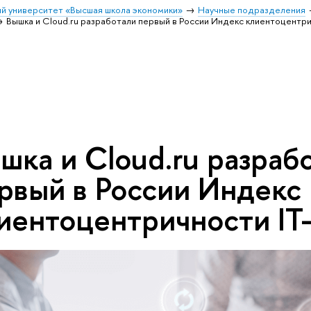
й университет «Высшая школа экономики»
Научные подразделения
Вышка и Cloud.ru разработали первый в России Индекс клиентоцентри
шка и Cloud.ru разраб
рвый в России Индекс
иентоцентричности IT