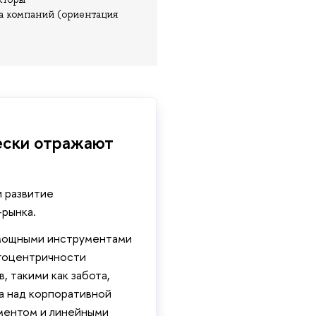
са компаний (ориентация
ески отражают
и развитие
-рынка.
 мощными инструментами
нтоцентричности
, такими как забота,
а над корпоративной
ментом и линейными