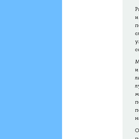
Р
и
п
с
у
с
М
и
л
л
м
п
п
н
О
п