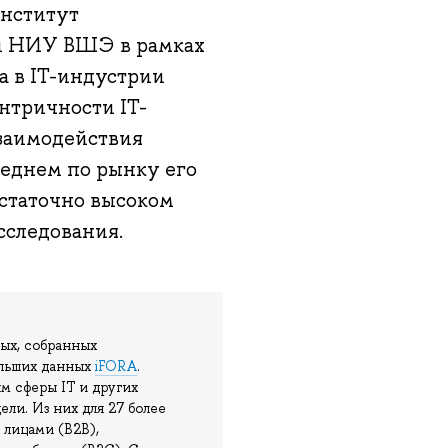
Институт
ий НИУ ВШЭ в рамках
а в IT-индустрии
нтричности IT-
взаимодействия
реднем по рынку его
остаточно высоком
сследования.
ых, собранных
ольших данных
iFORA
.
 сферы IT и других
ли. Из них для 27 более
 лицами (B2B),