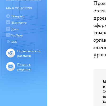
Пров
МЫ В СОЦСЕТЯХ
стат
Telegram
прое
ВКонтакте
сфор
Дзен
комп
YouTube
орган
RSS
значе
Подписаться на
уров
рассылки
Письмо в
редакцию
М
и
О
и
х