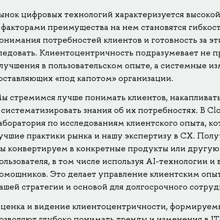
ынок цифровых технологий характеризуется высоко
 факторами преимущества на нем становятся гибкост
онимания потребностей клиентов и готовность за э
ледовать. Клиентоцентричность подразумевает не п
лучшения в пользовательском опыте, а системные и
оставляющих «под капотом» организации.
ы стремимся лучше понимать клиентов, накапливат
 систематизировать знания об их потребностях. В Clo
аборатория по исследованиям клиентского опыта, к
учшие практики рынка и нашу экспертизу в CX. Пол
ы конвертируем в конкретные продукты или другую
ользователя, в том числе используя AI-технологии и 
омощников. Это делает управление клиентским опы
ашей стратегии и основой для долгосрочного сотруд
ценка и видение клиентоцентричности, формируемы
озволяют глубоко понимать тренды и изменения в I