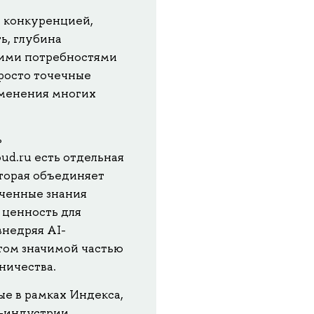
й конкуренцией,
ь, глубина
тими потребностями
росто точечные
зменения многих
ь
ud.ru есть отдельная
оторая объединяет
ученные знания
 ценность для
внедряя AI-
том значимой частью
ничества.
е в рамках Индекса,
T-индустрии,