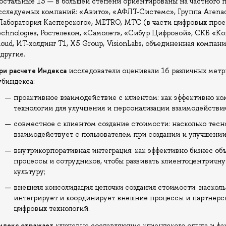
 остальные 13 — в большей степени ориентированы на частного 
сследуемых компаний: «Авито», «АФЛТ-Системс», Группа Arenadat
Лаборатория Касперского», METRO, МТС (в части цифровых проект
echnologies, Ростелеком, «Самолет», «Сибур Цифровой», СКБ «Конт
loud, ИТ-холдинг Т1, X5 Group, VisionLabs, объединенная компания
 другие.
ри расчете Индекса
исследователи оценивали 16 различных мет
убиндекса:
проактивное взаимодействие с клиентом: как эффективно ко
технологии для улучшения и персонализации взаимодействия
совместное с клиентом создание стоимости: насколько тесн
взаимодействует с пользователем при создании и улучшении
внутрикорпоративная интеграция: как эффективно бизнес о
процессы и сотрудников, чтобы развивать клиентоцентричн
культуру;
внешняя консолидация цепочки создания стоимости: наскол
интегрирует и координирует внешние процессы и партнер
цифровых технологий.
ндекс отражает
ключевые составляющие клиентского опыта и фа