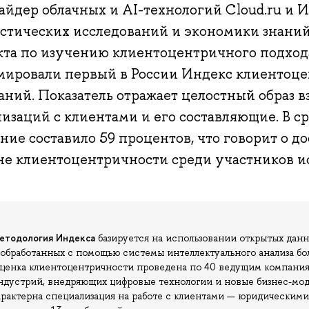
айдер облачных и AI-технологий Cloud.ru и 
истических исследований и экономики знан
кта по изучению клиентоцентричного подход
мировали первый в России Индекс клиентоце
аний. Показатель отражает целостный образ 
изаций с клиентами и его составляющие. В с
ние составило 59 процентов, что говорит о д
не клиентоцентричности среди участников и
етодология Индекса
базируется на использовании открытых данн
 обработанных с помощью системы интеллектуального анализа б
ценка клиентоцентричности проведена по 40 ведущим компаниям
ндустрий, внедряющих цифровые технологии и новые бизнес-моде
арактерна специализация на работе с клиентами — юридическими