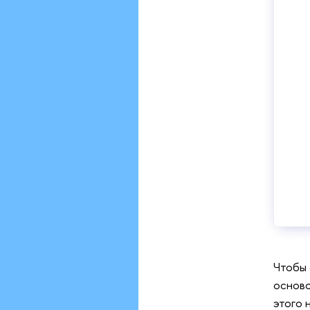
Чтобы 
осново
этого 