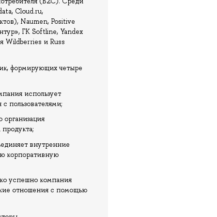
потребителя (B2C). Среди
a, Cloud.ru,
ов), Naumen, Positive
ур», ГК Softline, Yandex
 Wildberries и Russ
рик, формирующих четыре
мпания использует
 с пользователями;
о организация
 продукта;
бъединяет внутренние
ую корпоративную
ько успешно компания
ские отношения с помощью
кторы