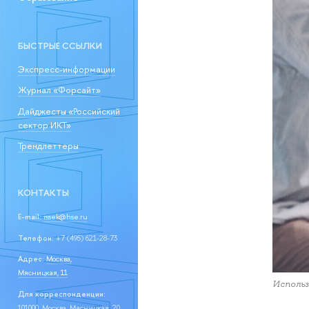
БЫСТРЫЕ ССЫЛКИ
Экспресс-информации
Журнал «Форсайт»
Дайджесты «Российский
сектор ИКТ»
Трендлеттеры
КОНТАКТЫ
E-mail:
issek@hse.ru
Телефон:
+7 (495) 621-28-73
Адрес:
Москва,
Мясницкая, 11
Использ
Для корреспонденции:
101000, Москва, Мясницкая, 20