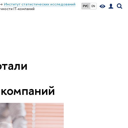
Институт статистических исследований
РУС
EN
чности IT-компаний
отали
-компаний