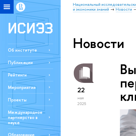
Национальный исследовательски
и экономики знаний
Новости
Новости
Об институте
Публикации
Вы
Рейтинги
пе
Мероприятия
22
кл
мая
Проекты
2025
Международное
партнерство в
науке
Образование