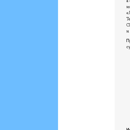
а
и
«
T
C
и
П
с
И