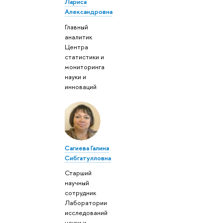
Лариса
Александровна
Главный
аналитик
Центра
статистики и
мониторинга
науки и
инноваций
Сагиева Галина
Сибгатулловна
Старший
научный
сотрудник
Лаборатории
исследований
науки и