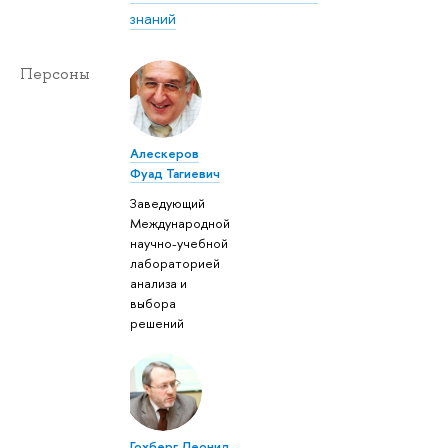
знаний
Персоны
Алескеров
Фуад Тагиевич
Заведующий
Международной
научно-учебной
лабораторией
анализа и
выбора
решений
Гохберг Леонид