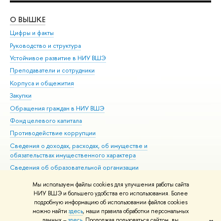
О ВЫШКЕ
ОБ
Цифры и факты
Ли
Руководство и структура
Дов
Устойчивое развитие в НИУ ВШЭ
Ол
Преподаватели и сотрудники
При
Корпуса и общежития
Вы
Закупки
При
Обращения граждан в НИУ ВШЭ
Ас
Фонд целевого капитала
До
Противодействие коррупции
Цен
Сведения о доходах, расходах, об имуществе и
Би
обязательствах имущественного характера
Об
Сведения об образовательной организации
Обр
Людям с ограниченными возможностями здоровья
Мы используем файлы cookies для улучшения работы сайта
Единая платежная страница
НИУ ВШЭ и большего удобства его использования. Более
подробную информацию об использовании файлов cookies
Работа в Вышке
можно найти
здесь
, наши правила обработки персональных
данных –
здесь
. Продолжая пользоваться сайтом, вы