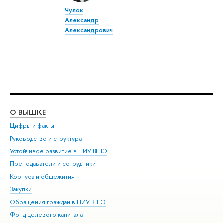
Чулок
Александр
Александрович
О ВЫШКЕ
ОБ
Цифры и факты
Ли
Руководство и структура
Дов
Устойчивое развитие в НИУ ВШЭ
Ол
Преподаватели и сотрудники
При
Корпуса и общежития
Вы
Закупки
При
Обращения граждан в НИУ ВШЭ
Ас
Фонд целевого капитала
До