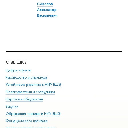
Соколов
Александр
Васильевич
О ВЫШКЕ
ОБ
Цифры и факты
Ли
Руководство и структура
Дов
Устойчивое развитие в НИУ ВШЭ
Ол
Преподаватели и сотрудники
При
Корпуса и общежития
Вы
Закупки
При
Обращения граждан в НИУ ВШЭ
Ас
Фонд целевого капитала
До