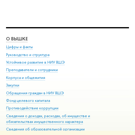
О ВЫШКЕ
ОБ
Цифры и факты
Ли
Руководство и структура
Дов
Устойчивое развитие в НИУ ВШЭ
Ол
Преподаватели и сотрудники
При
Корпуса и общежития
Вы
Закупки
При
Обращения граждан в НИУ ВШЭ
Ас
Фонд целевого капитала
До
Противодействие коррупции
Цен
Сведения о доходах, расходах, об имуществе и
Би
обязательствах имущественного характера
Об
Сведения об образовательной организации
Обр