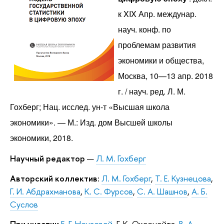
к XIX Апр. междунар.
науч. конф. по
проблемам развития
экономики и общества,
Москва, 10—13 апр. 2018
г. / науч. ред. Л. М.
Гохберг; Нац. исслед. ун-т «Высшая школа
экономики». — М.: Изд. дом Высшей школы
экономики, 2018.
Научный редактор
—
Л. М. Гохберг
Авторский коллектив:
Л. М. Гохберг
,
Т. Е. Кузнецова
,
Г. И. Абдрахманова
,
К. С. Фурсов
,
С. А. Шашнов
,
А. Б.
Суслов
При участии
Е. Г. Нечаевой
, Г. К. Оксенойта,
В. А.