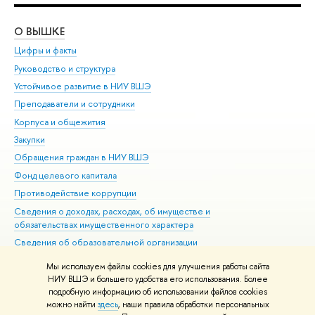
О ВЫШКЕ
ОБ
Цифры и факты
Ли
Руководство и структура
Дов
Устойчивое развитие в НИУ ВШЭ
Ол
Преподаватели и сотрудники
При
Корпуса и общежития
Вы
Закупки
При
Обращения граждан в НИУ ВШЭ
Ас
Фонд целевого капитала
До
Противодействие коррупции
Цен
Сведения о доходах, расходах, об имуществе и
Би
обязательствах имущественного характера
Об
Сведения об образовательной организации
Обр
Людям с ограниченными возможностями здоровья
Мы используем файлы cookies для улучшения работы сайта
Единая платежная страница
НИУ ВШЭ и большего удобства его использования. Более
подробную информацию об использовании файлов cookies
Работа в Вышке
можно найти
здесь
, наши правила обработки персональных