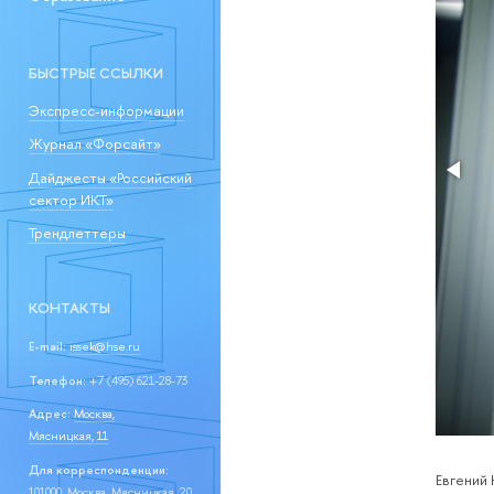
БЫСТРЫЕ ССЫЛКИ
Экспресс-информации
Журнал «Форсайт»
Дайджесты «Российский
сектор ИКТ»
Трендлеттеры
КОНТАКТЫ
E-mail:
issek@hse.ru
Телефон:
+7 (495) 621-28-73
Адрес:
Москва,
Мясницкая, 11
Для корреспонденции:
Евгений
101000, Москва, Мясницкая, 20