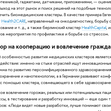
техникой, гаджетами, датчиками, приложениями, — оценив
ыход на этот рынок и поиск решений на подобные технол
чить биомедицинские кластеры. В качестве примера Евге
т
Health2CARE
, направленный на онкодиагностику, борьбу
ование и т. д., а также берлинский кластер
HealthCapital
, 
ов мероприятия по профилактике и борьбе со стрессом.
ор на кооперацию и вовлечение гражда
 особенностью развития медицинских кластеров являетс
действие: именно на стыке отраслей ищут инновационные
мма по развитию персонифицированного здравоохранения
охранение и нанотехнологии, а в Германии развивают ком
с помощью кластера, совмещающего в себе здравоохране
ое вовлечение горожан, реальных или потенциальных пац
сы, в тестирование и разработку инноваций — еще один 
ров: «Люди видят новые разработки, лучше понимают свои