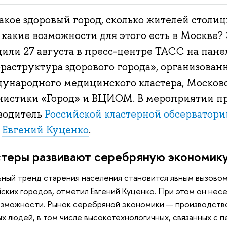
такое здоровый город, сколько жителей стол
 какие возможности для этого есть в Москве?
дили 27 августа в пресс-центре ТАСС на пан
раструктура здорового города», организова
ународного медицинского кластера, Москов
нистики «Город» и ВЦИОМ. В мероприятии п
водитель
Российской кластерной обсерватори
Э
Евгений Куценко
.
теры развивают серебряную экономик
ьный тренд старения населения становится явным вызовом 
ских городов, отметил Евгений Куценко. При этом он несет
озможности. Рынок серебряной экономики — производство
х людей, в том числе высокотехнологичных, связанных с