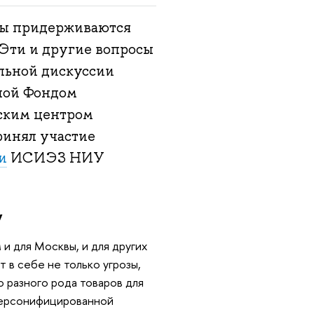
ицы придерживаются
 Эти и другие вопросы
ельной дискуссии
нной Фондом
ским центром
ринял участие
и
ИСИЭЗ НИУ
у
и для Москвы, и для других
 в себе не только угрозы,
 разного рода товаров для
 персонифицированной