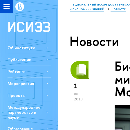
Национальный исследовательски
и экономики знаний
Новости
Новости
Об институте
Публикации
Би
Рейтинги
ми
Мероприятия
1
Мо
сен
Проекты
2018
Международное
партнерство в
науке
Образование