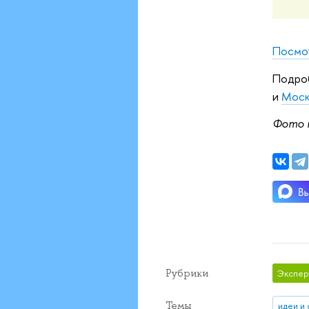
Посмо
Подроб
и
Моск
Фото 
Рубрики
Экспер
Темы
идеи и