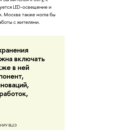
руется LED-освещение и
. Москва также могла бы
аботы с жителями.
хранения
лжна включать
кже в ней
понент,
нноваций,
работок,
З НИУ ВШЭ