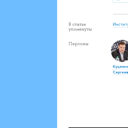
Инстит
В статье
упомянуты
Персоны
Куценко
Сергеев