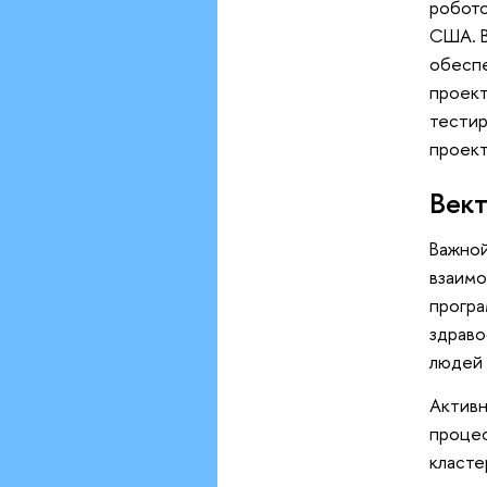
робото
США. В
обеспе
проек
тестир
проект
Вект
Важной
взаимо
програ
здраво
людей 
Активн
процес
класте