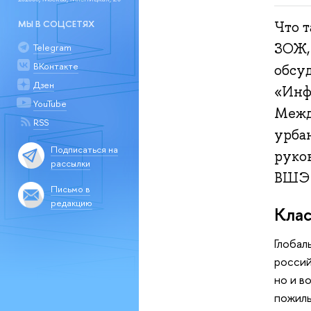
МЫ В СОЦСЕТЯХ
Что 
ЗОЖ,
Telegram
ВКонтакте
обсу
Дзен
«Инф
YouTube
Межд
RSS
урба
Подписаться на
руко
рассылки
ВШ
Письмо в
редакцию
Клас
Глобал
россий
но и в
пожилы