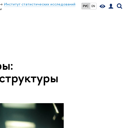
Институт статистических исследований
РУС
EN
ы
ры:
структуры