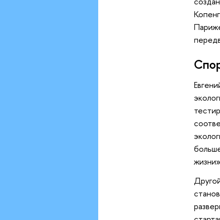
создан
Копенг
Париже
передв
Спо
Евгени
эколог
тестир
соотве
эколог
больше
жизни»
Другой
станов
развер
старта