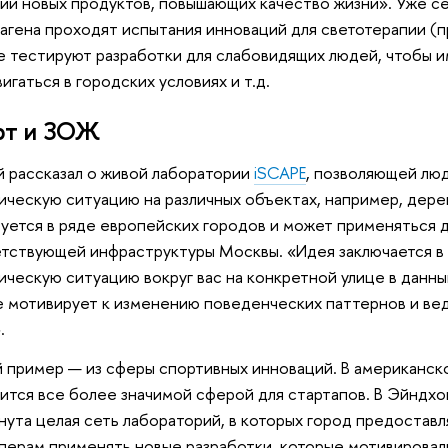
ии новых продуктов, повышающих качество жизни». Уже се
агена проходят испытания инноваций для светотерапии (
 тестируют разработки для слабовидящих людей, чтобы 
игаться в городских условиях и т.д.
рт и ЗОЖ
й рассказал о живой лаборатории
iSCAPE
, позволяющей лю
ическую ситуацию на различных объектах, например, дере
уется в ряде европейских городов и может применяться 
тствующей инфраструктуры Москвы. «Идея заключается в т
ическую ситуацию вокруг вас на конкретной улице в данн
 мотивирует к изменению поведенческих паттернов и ве
.
 пример — из сферы спортивных инноваций. В американс
ится все более значимой сферой для стартапов. В Эйндх
нута целая сеть лабораторий, в которых город предостав
перам применять новые разработки, которые мотивировали