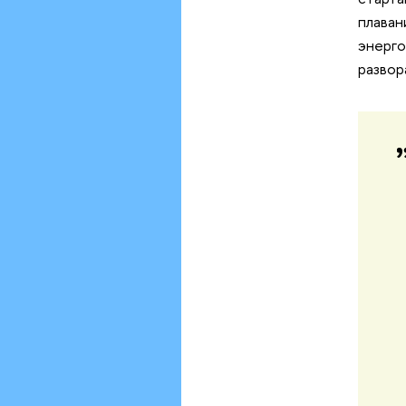
плаван
энерго
развор