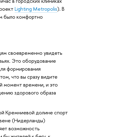
йчас в городских клиниках
проект
Lighting Metropolis
). В
им было комфортно
дям своевременно увидеть
вьях. Это оборудование
для формирования
ом, что вы сразу видите
ый момент времени, и это
дению здорового образа
кой Кремниевой долине спорт
овене (Нидерланды)
ляет возможность
 бы жителей к бегу, к