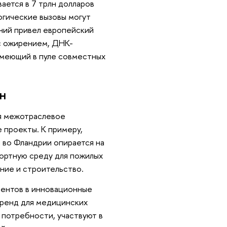
ается в 7 трлн долларов
огические вызовы могут
ний привел европейский
 с ожирением, ДНК-
имеющий в пуле совместных
н
я межотраслевое
 проекты. К примеру,
 во Фландрии опирается на
фортную среду для пожилых
ние и строительство.
иентов в инновационные
тренд для медицинских
 потребности, участвуют в