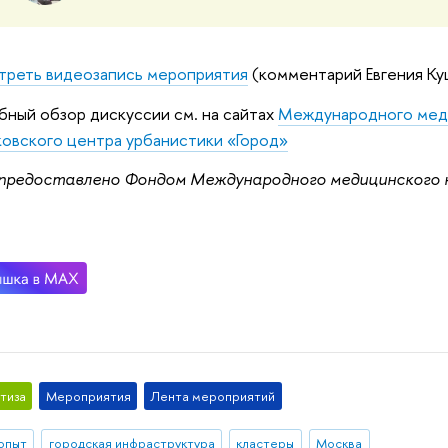
треть видеозапись мероприятия
(комментарий Евгения Куц
ный обзор дискуссии см. на сайтах
Международного мед
овского центра урбанистики «Город»
предоставлено Фондом Международного медицинского 
тиза
Мероприятия
Лента мероприятий
 опыт
городская инфраструктура
кластеры
Москва