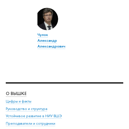
Чулок
Александр
Александрович
О ВЫШКЕ
ОБ
Цифры и факты
Ли
Руководство и структура
Дов
Устойчивое развитие в НИУ ВШЭ
Ол
Преподаватели и сотрудники
При