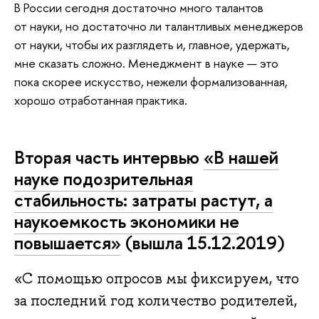
В России сегодня достаточно много талантов
от науки, но достаточно ли талантливых менеджеров
от науки, чтобы их разглядеть и, главное, удержать,
мне сказать сложно. Менеджмент в науке — это
пока скорее искусство, нежели формализованная,
хорошо отработанная практика.
Вторая часть интервью
«В нашей
науке подозрительная
стабильность: затраты растут, а
наукоемкость экономики не
повышается»
(вышла 15.12.2019)
«С помощью опросов мы фиксируем, что
Источник
:
за последний год количество родителей,
https://realnoevremya.ru/articles/160751-
konstantin-