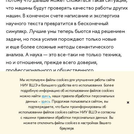
что машины будут проверять качество работы других
машин. В конечном счете написание и экспертиза
научного текста превратится в бесконечный
симулякр. Лучшие умы теперь бьются над решением
задачи, но пока усилия порождают только новые
и еще более сложные методы семантического
анализа. А наука — это все-таки не только техника,
но и отношения, прежде всего доверия,
профессионального и общественного.
Мы используем файлы cookies для улучшения работы сайта
— Как менеджеры от науки борются с учеными-
НИУ ВШЭ и большего удобства его использования. Более
мошенниками и псевдоучеными?
подробную информацию об использовании файлов cookies
можно найти
здесь
, наши правила обработки персональных
— Это известное экономическое
данных –
здесь
. Продолжая пользоваться сайтом, вы
✖
подтверждаете, что были проинформированы об
и социологическое правило, что как только
использовании файлов cookies сайтом НИУ ВШЭ и согласны
вы принимаете некоторые правила игры, то всегда
с нашими правилами обработки персональных данных. Вы
можете отключить файлы cookies в настройках Вашего
появляются те, кто хочет переиграть систему.
браузера.
С мошенниками точно так же, они изобретают все