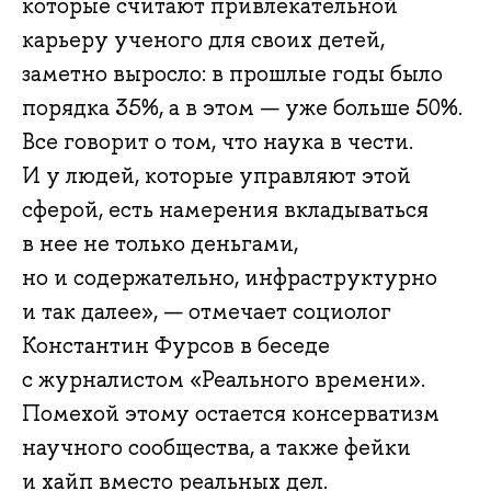
которые считают привлекательной
fursov-
карьеру ученого для своих детей,
o-
заметно выросло: в прошлые годы было
polozhenii-
порядка 35%, а в этом — уже больше 50%.
rossiyskoy-
Все говорит о том, что наука в чести.
nauki-
v-
И у людей, которые управляют этой
mire
сферой, есть намерения вкладываться
в нее не только деньгами,
но и содержательно, инфраструктурно
и так далее», — отмечает социолог
Константин Фурсов в беседе
с журналистом «Реального времени».
Помехой этому остается консерватизм
научного сообщества, а также фейки
и хайп вместо реальных дел.