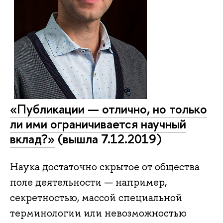
«Публикации — отлично, но только
ли ими ограничивается научный
вклад?»
(вышла 7.12.2019)
Источник
:
https://r
Наука достаточно скрытое от общества
konstantin-
поле деятельности — например,
fursov-
секретностью, массой специальной
o-
терминологии или невозможностью