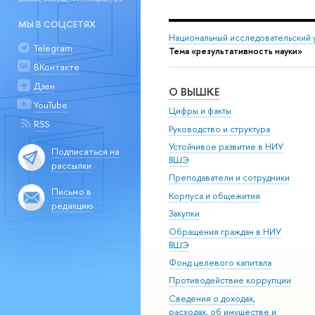
МЫ В СОЦСЕТЯХ
Национальный исследовательский 
Telegram
Тема «результативность науки»
ВКонтакте
Дзен
О ВЫШКЕ
YouTube
Цифры и факты
RSS
Руководство и структура
Устойчивое развитие в НИУ
Подписаться на
ВШЭ
рассылки
Преподаватели и сотрудники
Письмо в
Корпуса и общежития
редакцию
Закупки
Обращения граждан в НИУ
ВШЭ
Фонд целевого капитала
Противодействие коррупции
Сведения о доходах,
расходах, об имуществе и