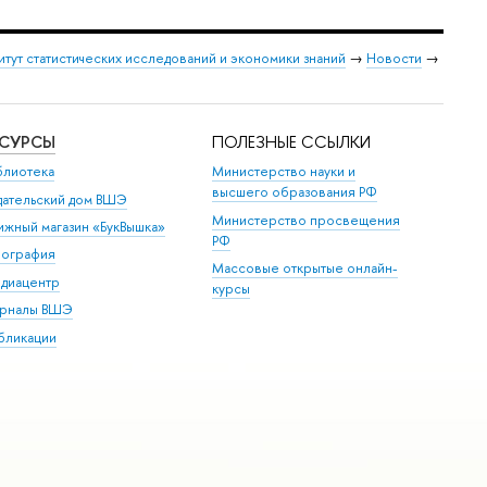
итут статистических исследований и экономики знаний
→
Новости
→
ЕСУРСЫ
ПОЛЕЗНЫЕ ССЫЛКИ
блиотека
Министерство науки и
высшего образования РФ
дательский дом ВШЭ
Министерство просвещения
ижный магазин «БукВышка»
РФ
пография
Массовые открытые онлайн-
диацентр
курсы
рналы ВШЭ
бликации