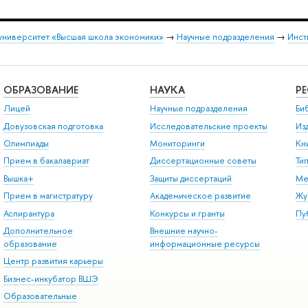
университет «Высшая школа экономики»
→
Научные подразделения
→
Инст
ОБРАЗОВАНИЕ
НАУКА
Р
Лицей
Научные подразделения
Би
Довузовская подготовка
Исследовательские проекты
Из
Олимпиады
Мониторинги
Кн
Прием в бакалавриат
Диссертационные советы
Ти
Вышка+
Защиты диссертаций
Ме
Прием в магистратуру
Академическое развитие
Жу
Аспирантура
Конкурсы и гранты
Пу
Дополнительное
Внешние научно-
образование
информационные ресурсы
Центр развития карьеры
Бизнес-инкубатор ВШЭ
Образовательные