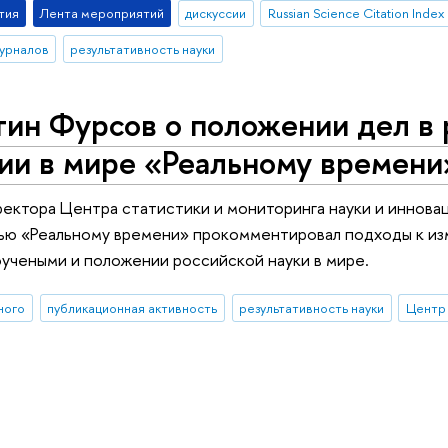
тия
Лента мероприятий
дискуссии
Russian Science Citation Index
журналов
результативность науки
ин Фурсов о положении дел в 
ии в мире «Реальному времени
ректора Центра статистики и мониторинга науки и инно
ью «Реальному времени» прокомментировал подходы к изм
учеными и положении российской науки в мире.
ного
публикационная активность
результативность науки