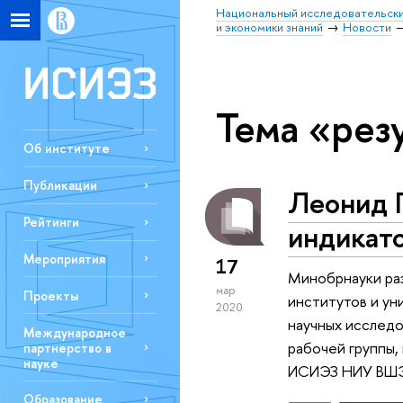
Национальный исследовательски
и экономики знаний
Новости
Тема «рез
Об институте
Публикации
Леонид Г
Рейтинги
индикато
Мероприятия
17
Минобрнауки ра
мар
Проекты
институтов и ун
2020
научных исследо
Международное
рабочей группы,
партнерство в
науке
ИСИЭЗ НИУ ВШЭ 
Образование