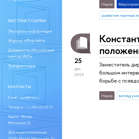
Наука
Мероприя
развитие научных 
БЫСТРЫЕ ССЫЛКИ
Экспресс-информации
Констант
Журнал «Форсайт»
положен
Дайджесты «Российский
сектор ИКТ»
25
Заместитель ди
Трендлеттеры
дек
большом интерв
2019
борьбе с псевдо
КОНТАКТЫ
Наука
взгляд уче
E-mail:
issek@hse.ru
Телефон:
+7 (495) 621-28-73
Адрес:
Москва,
Мясницкая, 11
Для корреспонденции:
101000, Москва, Мясницкая, 20