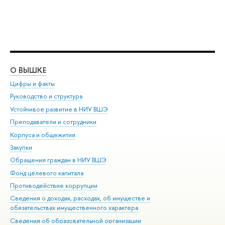
О ВЫШКЕ
ОБ
Цифры и факты
Ли
Руководство и структура
Дов
Устойчивое развитие в НИУ ВШЭ
Ол
Преподаватели и сотрудники
При
Корпуса и общежития
Вы
Закупки
При
Обращения граждан в НИУ ВШЭ
Ас
Фонд целевого капитала
До
Противодействие коррупции
Цен
Сведения о доходах, расходах, об имуществе и
Би
обязательствах имущественного характера
Об
Сведения об образовательной организации
Обр