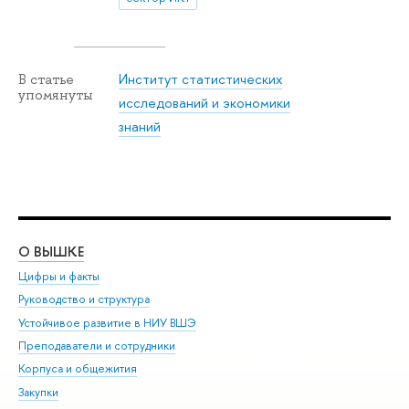
Институт статистических
В статье
упомянуты
исследований и экономики
знаний
О ВЫШКЕ
ОБ
Цифры и факты
Ли
Руководство и структура
Дов
Устойчивое развитие в НИУ ВШЭ
Ол
Преподаватели и сотрудники
При
Корпуса и общежития
Вы
Закупки
При