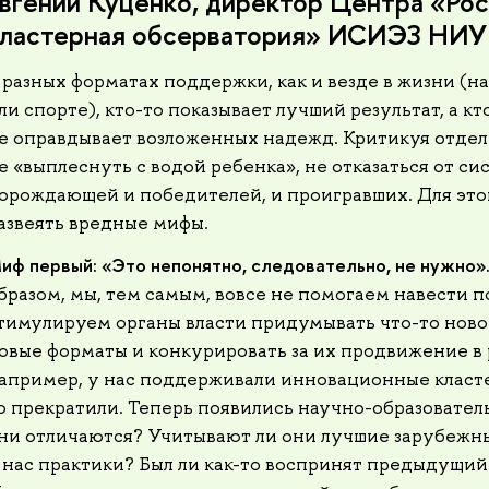
вгений Куценко, директор Центра «Ро
кластерная обсерватория» ИСИЭЗ НИ
 разных форматах поддержки, как и везде в жизни (н
ли спорте), кто-то показывает лучший результат, а кт
е оправдывает возложенных надежд. Критикуя отдел
е «выплеснуть с водой ребенка», не отказаться от си
орождающей и победителей, и проигравших. Для эт
азвеять вредные мифы.
иф первый: «Это непонятно, следовательно, не нужно»
бразом, мы, тем самым, вовсе не помогаем навести по
тимулируем органы власти придумывать что-то новое
овые форматы и конкурировать за их продвижение в 
апример, у нас поддерживали инновационные класт
о прекратили. Теперь появились научно-образовате
ни отличаются? Учитывают ли они лучшие зарубежн
 нас практики? Был ли как-то воспринят предыдущий