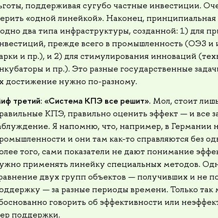
ьготы, поддерживая сугубо частные инвестиции. Оче
ерить «одной линейкой». Наконец, принципиальная
 одно два типа инфраструктуры, созданной: 1) для п
нвестиций, прежде всего в промышленность (ОЭЗ и
арки и пр.), и 2) для стимулирования инноваций (тех
нкубаторы и пр.). Это разные государственные задач
х достижение нужно по-разному.
иф третий: «Система КПЭ все решит».
Мол, стоит лишь
равильные КПЭ, правильно оценить эффект — и все з
аблуждение. Я напомню, что, например, в Германии 
ромышленности и они там как-то справляются без од
олее того, сами показатели не дают понимание эффе
ужно применять линейку специальных методов. Одн
равнение двух групп объектов — получивших и не 
оддержку — за разные периоды времени. Только так
боснованно говорить об эффективности или неэффек
ер поддержки.