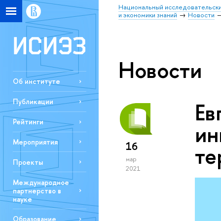
Национальный исследовательски
и экономики знаний
Новости
Новости
Об институте
Публикации
Ев
Рейтинги
ин
Мероприятия
16
те
мар
Проекты
2021
Международное
партнерство в
науке
Образование