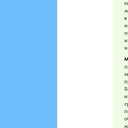
л
м
в
и
п
и
и
М
п
з
п
Б
н
с
п
о
м