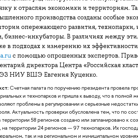
язку к отраслям экономики и территориям. Та
ышленного производства созданы особые эко
итории опережающего развития, технопарки,
и, бизнес-инкубаторы. В различиях между эт
кже в подходах к измерению их эффективност
a.ru
с помощью опрошенных экспертов. При
ентарий директора Центра «Российская клас
З НИУ ВШЭ Евгения Куценко.
кст:
Счетная палата по поручению президента провела пр
риальных и технопарков и пришла к выводу, что в полной 
воляют проблемы в регулировании и серьезные недостатк
роля. Актуальность проверки обусловлена тем, что по сос
а территории 58 регионов создано или запланировано к с
, на территории 24 регионов — 97 технопарков. Их госпо
еральном, так и на региональном и муниципальном уровнях