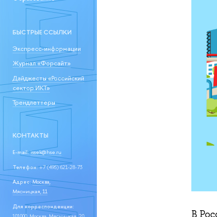
БЫСТРЫЕ ССЫЛКИ
Экспресс-информации
Журнал «Форсайт»
Дайджесты «Российский
сектор ИКТ»
Трендлеттеры
КОНТАКТЫ
E-mail:
issek@hse.ru
Телефон:
+7 (495) 621-28-73
Адрес:
Москва,
Мясницкая, 11
Для корреспонденции:
В Ро
101000, Москва, Мясницкая, 20