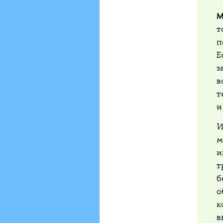
М
т
п
Е
з
в
т
и
И
м
и
т
б
о
к
в