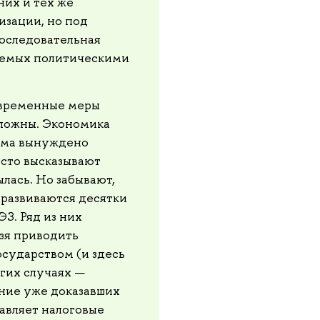
них и тех же
изации, но под
оследовательная
уемых политическими
овременные меры
ложны. Экономика
тема вынуждено
асто высказывают
ылась. Но забывают,
 развиваются десятки
. Ряд из них
зя приводить
осударством (и здесь
гих случаях —
ание уже доказавших
авляет налоговые