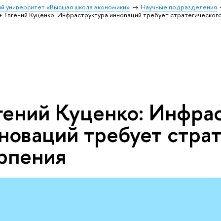
й университет «Высшая школа экономики»
Научные подразделения
Евгений Куценко: Инфраструктура инноваций требует стратегическог
гений Куценко: Инфра
новаций требует страт
рпения