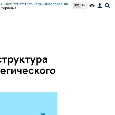
Институт статистических исследований
РУС
EN
о терпения
структура
егического