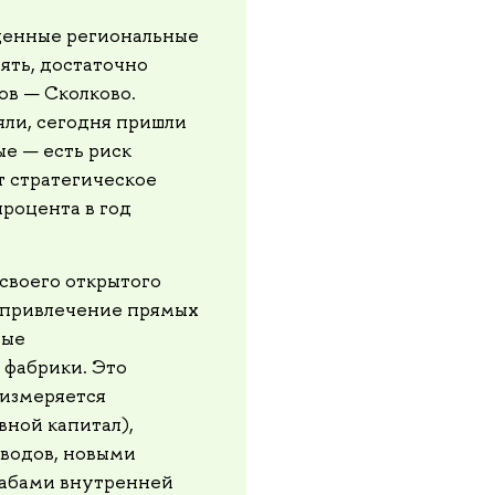
енные региональные
ять, достаточно
ов — Сколково.
яли, сегодня пришли
ые — есть риск
т стратегическое
роцента в год
своего открытого
а привлечение прямых
вые
 фабрики. Это
 измеряется
ной капитал),
водов, новыми
табами внутренней