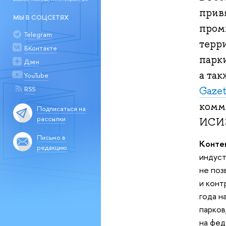
прив
МЫ В СОЦСЕТЯХ
пром
Telegram
терр
ВКонтакте
парк
Дзен
а та
YouTube
Gazet
RSS
комм
Подписаться на
рассылки
ИСИЭ
Письмо в
Конте
редакцию
индуст
не поз
и конт
года н
парков
на фед