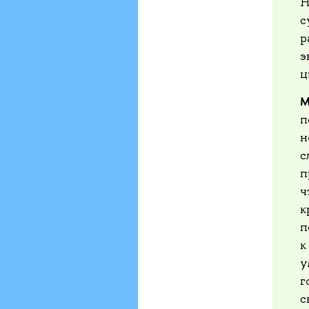
Н
с
р
э
ц
М
п
н
с
п
ч
к
п
к
у
г
с