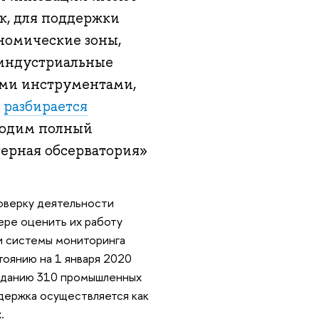
к, для поддержки
номические зоны,
 индустриальные
ими инструментами,
и
разбирается
водим полный
терная обсерватория»
оверку деятельности
мере оценить их работу
и системы мониторинга
тоянию на 1 января 2020
озданию 310 промышленных
ддержка осуществляется как
.