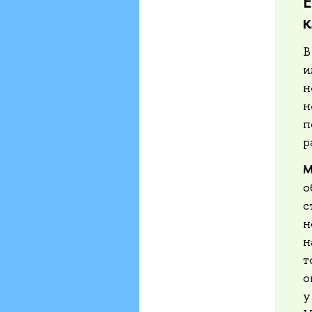
Е
В
и
н
н
п
р
М
о
с
н
н
т
о
у