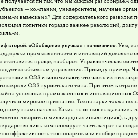
е получается ли так, что мы каждый раз собираем од
убъектов — компании, университеты, научные орган
азными вывесками? Для содержательного развития п
волюция политики гораздо важнее революций, дикт
иклами.
иф второй: «Обобщение улучшает понимание».
Увы, с
оддержки промышленности и инноваций довольно с
е становится проще, наоборот. Управленческая сис
ледует за объектом управления. Приведу пример. Ч
ретензии к ОЭЗ и вспоминают, что часть их них закр
то закрыли ОЭЗ туристского типа. При этом в стране
райне успешных промышленных и инновационных ОЭЗ
олучили мировое признание. Технопарки также нель
 одному знаменателю. Какие-то из них создавались г
местно говорить о миллиардных инвестициях), в дру
осударство лишь компенсирует часть затрат на созд
вою эффективность технопарков или вообще предост