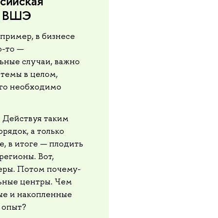
ссийская
У ВШЭ
апример, в бизнесе
о-то —
ьные случаи, важно
стемы в целом,
ого необходимо
.
Действуя таким
рядок, а только
, в итоге — плодить
регионы. Вот,
еры. Потом почему-
льные центры. Чем
ые и накопленные
 опыт?