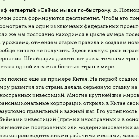
иф четвертый: «Сейчас мы все по-быстрому...».
Полноц
очки роста формируются десятилетия. Чтобы это пон
осмотреть на один из ключевых федеральных проект
сли же мы постоянно находимся в цикле «вчера посе
а урожаем», отменяем старые правила и создаем нов
ообще ничего не получить. Здесь важную роль играе
ерпение. Швейцария двести лет росла темпами три п
 стала одной из самых богатых стран в мире.
ли поясню еще на примере Китая. На первой стадии 
иру развития эта страна делала серьезную ставку н
ностранных инвестиций. Многие крупнейшие миро
ранснациональные корпорации открыли в Китае свои
езусловно правильный и важный шаг. Его успешность
бъёмами инвестиций (прямых иностранных и в основ
оличеством построенных или модернизированных за
ысокопроизводительными рабочими местами, масш