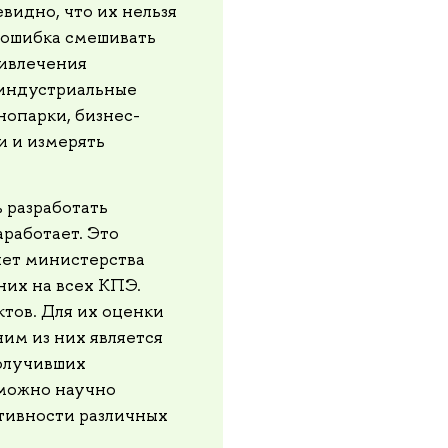
видно, что их нельзя
 ошибка смешивать
ривлечения
 индустриальные
нопарки, бизнес-
и и измерять
 разработать
аработает. Это
нет министерства
них на всех КПЭ.
ктов. Для их оценки
им из них является
получивших
 можно научно
тивности различных