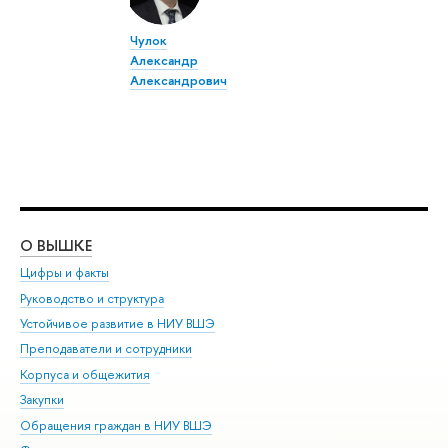
Чулок
Александр
Александрович
О ВЫШКЕ
ОБ
Цифры и факты
Ли
Руководство и структура
Дов
Устойчивое развитие в НИУ ВШЭ
Ол
Преподаватели и сотрудники
При
Корпуса и общежития
Вы
Закупки
При
Обращения граждан в НИУ ВШЭ
Ас