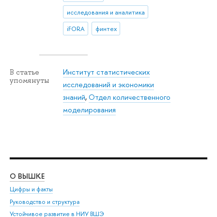
исследования и аналитика
iFORA
финтех
Институт статистических
В статье
упомянуты
исследований и экономики
знаний
,
Отдел количественного
моделирования
О ВЫШКЕ
ОБ
Цифры и факты
Ли
Руководство и структура
Дов
Устойчивое развитие в НИУ ВШЭ
Ол