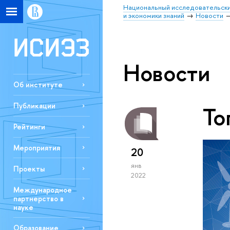
Национальный исследовательски
и экономики знаний
Новости
Новости
Об институте
Публикации
То
Рейтинги
Мероприятия
20
янв
Проекты
2022
Международное
партнерство в
науке
Образование