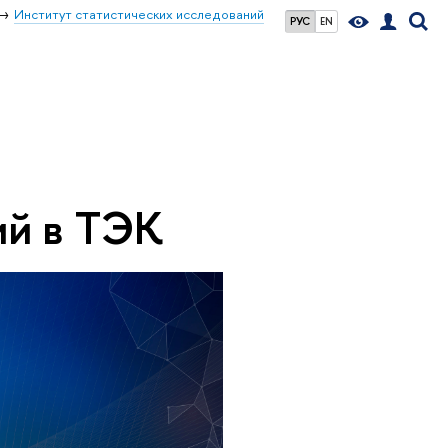
Институт статистических исследований
РУС
EN
ий в ТЭК