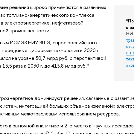
ые решения широко применяются в различных
ах топливно-энергетического комплекса
*По
 в электроэнергетике, нефтегазовой
к р
ьной промышленности.
НИ
тра
нным ИСИЭЗ НИУ ВШЭ, спрос российского
ста
 передовые цифровые технологии в 2020 г.
и п
ался на уровне 30,7 млрд руб. с перспективой
тех
 13,5 раза к 2030 г. до 413,8 млрд руб.*
эко
троэнергетике доминируют решения, связанные с развит
систем, интеграцией больших объемов «зеленой» электро
ктивным межотраслевым использованием ресурсов.
сто в рыночной аналитике и 2-е место в научных исследо
вные сети (smart grid) (табл. 1), применяемые в централи