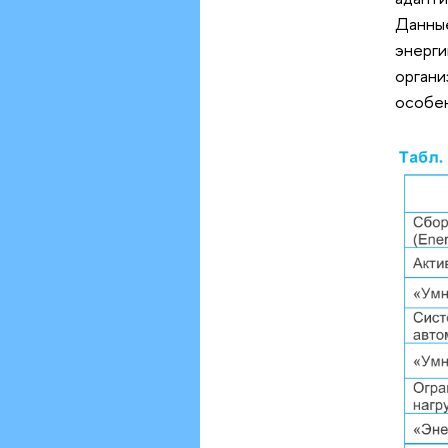
Данные
энерги
органи
особен