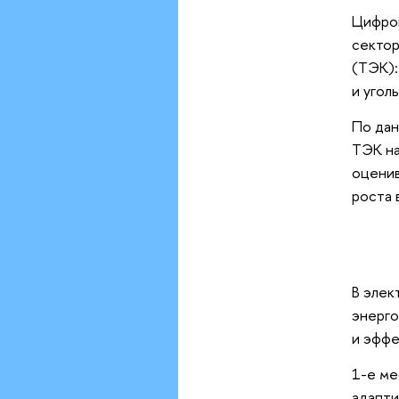
Цифров
сектор
(ТЭК):
и угол
По да
ТЭК на
оценив
роста в
В элек
энерго
и эффе
1-е ме
адапти