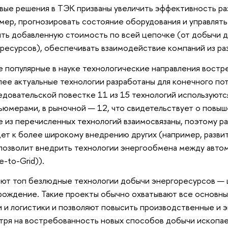
ые решения в ТЭК призваны увеличить эффективность ра
мер, прогнозировать состояние оборудования и управлять
ть добавленную стоимость по всей цепочке (от добычи 
ресурсов), обеспечивать взаимодействие компаний из ра
 популярные в науке технологические направления востре
ее актуальные технологии разработаны для конечного по
едовательской повестке 11 из 15 технологий используют
ьюмерами, в рыночной — 12, что свидетельствует о повы
 из перечисленных технологий взаимосвязаны, поэтому р
ет к более широкому внедрению других (например, разви
позволит внедрить технологии энергообмена между авто
e-to-Grid)).
ют топ безлюдные технологии добычи энергоресурсов — 
ождение. Такие проекты обычно охватывают все основны
 и логистики и позволяют повысить производственные и 
ря на востребованность новых способов добычи ископа