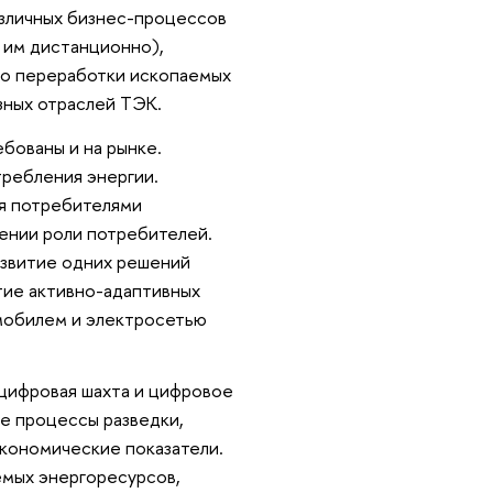
зличных бизнес-процессов
 им дистанционно),
до переработки ископаемых
зных отраслей ТЭК.
бованы и на рынке.
требления энергии.
ся потребителями
шении роли потребителей.
азвитие одних решений
тие активно-адаптивных
мобилем и электросетью
цифровая шахта и цифровое
е процессы разведки,
экономические показатели.
емых энергоресурсов,