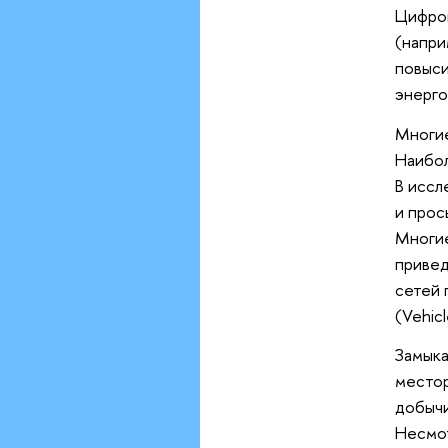
Цифров
(напри
повыси
энерго
Многие
Наибол
В иссл
и прос
Многие
привед
сетей 
(Vehicl
Замыка
местор
добычи
Несмот