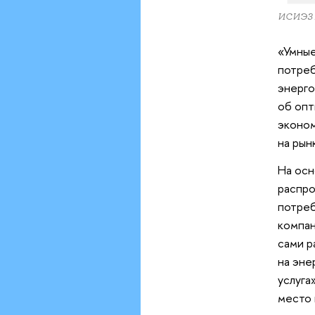
ИСИЭЗ
«Умные
потреб
энерго
об опт
эконом
на рын
На осн
распро
потреб
компан
сами р
на эне
услуга
место 