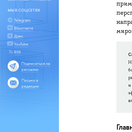
прим
МЫ В СОЦСЕТЯХ
перс
Telegram
напра
ВКонтакте
миро
Дзен
YouTube
RSS
С
Н
Подписаться на
рассылки
б
р
Письмо в
и
редакцию
э
в
Глав