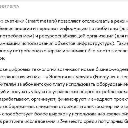
 НИУ ВШЭ
» счетчики (smart meters) позволяют отслеживать в реж
ления энергии и передают информацию потребителю (для
потреблением) и ресурсоснабжающей организации (для 
имизации использования объектов инфраструктуры). Таки
ному потреблению энергии и занимают 3-е место в иссле
ке.
ове цифровых технологий возникают новые бизнес-модел
страненная из них — «Энергия как услуга» (Energy-as-a-ser
ителям за абонентскую плату использовать оборудовани
ий и получать услуги по управлению энергопотребление
азрабатывают, организуют, финансируют и внедряют проек
ргосбережение, снижение стоимости электроэнергии и св
» способствует более широкому использованию «зеленой»
в рейтинге исследований и 3-е место среди популярных 