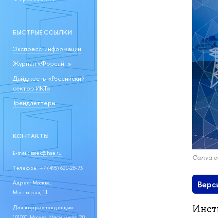
БЫСТРЫЕ ССЫЛКИ
Экспресс-информации
Журнал «Форсайт»
Дайджесты «Российский
сектор ИКТ»
Трендлеттеры
КОНТАКТЫ
E-mail:
issek@hse.ru
Canva.
Телефон:
+7 (495) 621-28-73
Верс
Адрес:
Москва,
Мясницкая, 11
Инст
Для корреспонденции:
101000, Москва, Мясницкая, 20