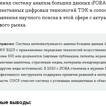
енил систему анализа больших данных iFORA
пективных цифровых технологий ТЭК и сопо
вления научного поиска в этой сфере с акту
вого рынка.
правочно
:
Система интеллектуального анализа больших данных
ИУ ВШЭ с применением передовых технологий искусственног
олее 500 млн документов (научные публикации, патенты, нормат
ыночная аналитика, отраслевые медиа, материалы международны
 другие виды источников). В 2020 г. iFORA отмечена в журнале
ффективного инструмента поддержки принятия решений в интер
ласти. ОЭСР относит систему к успешным инициативам в облас
ные выводы: