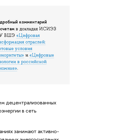
дробный комментарий
асчетам
в докладах ИСИЭЗ
У ВШЭ
«Цифровая
нсформация отраслей:
ртовые условия
риоритеты»
и
«Цифровые
нологии в российской
номике»
.
ием децентрализованных
энергии в сеть
ваниях занимают активно-
зованных энергосистемах.