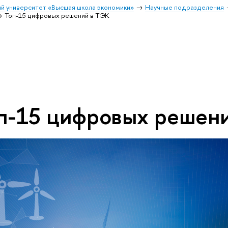
й университет «Высшая школа экономики»
Научные подразделения
Топ-15 цифровых решений в ТЭК
п-15 цифровых решен