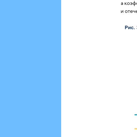
а коэф
и отеч