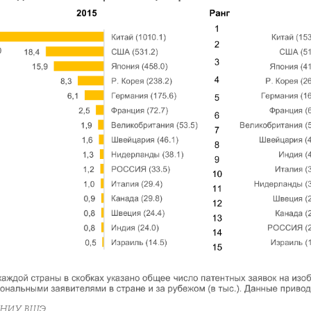
 НИУ ВШЭ