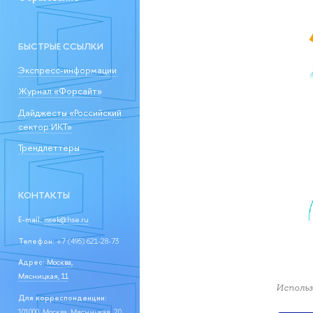
БЫСТРЫЕ ССЫЛКИ
Экспресс-информации
Журнал «Форсайт»
Дайджесты «Российский
сектор ИКТ»
Трендлеттеры
КОНТАКТЫ
E-mail:
issek@hse.ru
Телефон:
+7 (495) 621-28-73
Адрес:
Москва,
Мясницкая, 11
Использ
Для корреспонденции:
101000, Москва, Мясницкая, 20