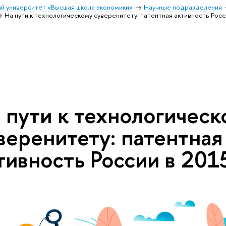
й университет «Высшая школа экономики»
Научные подразделения
На пути к технологическому суверенитету: патентная активность Росс
 пути к технологическ
веренитету: патентная
тивность России в 201