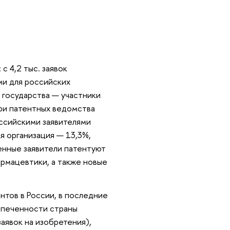
с 4,2 тыс. заявок
ами для российских
 государства — участники
три патентных ведомства
оссийскими заявителями
я организация — 13,3%,
енные заявители патентуют
армацевтики, а также новые
нтов в России, в последние
спеченности страны
аявок на изобретения),