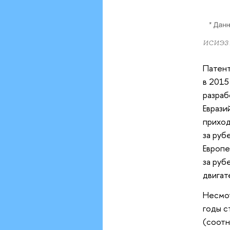
ИСИЭЗ
Патент
в 2015
разраб
Еврази
приход
за руб
Европе
за руб
двигат
Несмот
годы с
(соотн