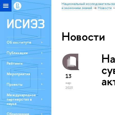
Национальный исследовательски
и экономики знаний
Новости
Новости
Об институте
Публикации
На
Рейтинги
су
Мероприятия
13
ак
мар
Проекты
2023
Международное
партнерство в
науке
Образование