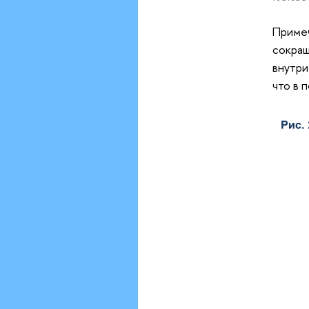
Примеч
сокращ
внутри
что в п