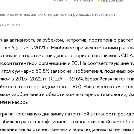
 НИУ ВШЭ
ная активность за рубежом, напротив, постепенно растет: 
 г. до 5,9 тыс. в 2021 г. Наиболее привлекательными рынк
отчиков на протяжении данного периода оставались США,
йской патентной организации и ЕС. На соответствующие 
ится суммарно 60,8% заявок на изобретения, поданных р
ежом в 2015–2021 гг. (США — 39,6%, Евразийская патентна
йское патентное ведомство — 8%). Чаще всего отечеств
ежом изобретения в области компьютерных технологий, ф
ели и насосы.
ря на негативную динамику патентной активности резиде
табильно растет коэффициент технологической самообе
ошение числа отечественных и всех поданных патентных з