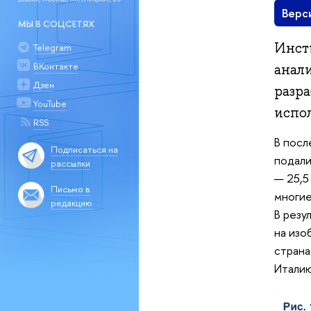
Верс
МЫ В СОЦСЕТЯХ
Инст
Telegram
ВКонтакте
анал
Дзен
разр
YouTube
испо
RSS
В посл
Подписаться на
подали
рассылки
— 25,5
Письмо в
многие
редакцию
В резу
на изо
страна
Италию