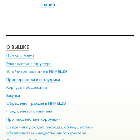
знаний
О ВЫШКЕ
ОБ
Цифры и факты
Ли
Руководство и структура
Дов
Устойчивое развитие в НИУ ВШЭ
Ол
Преподаватели и сотрудники
При
Корпуса и общежития
Вы
Закупки
При
Обращения граждан в НИУ ВШЭ
Ас
Фонд целевого капитала
До
Противодействие коррупции
Цен
Сведения о доходах, расходах, об имуществе и
Би
обязательствах имущественного характера
Об