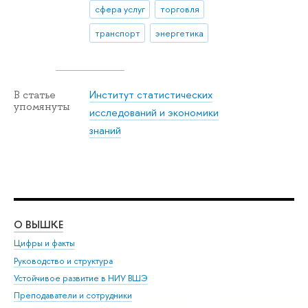
сфера услуг
торговля
транспорт
энергетика
Институт статистических
В статье
упомянуты
исследований и экономики
знаний
О ВЫШКЕ
ОБ
Цифры и факты
Ли
Руководство и структура
Дов
Устойчивое развитие в НИУ ВШЭ
Ол
Преподаватели и сотрудники
При