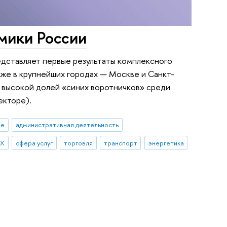
мики России
дставляет первые результаты комплексного
акже в крупнейших городах — Москве и Санкт-
с высокой долей «синих воротничков» среди
екторе).
ые
административная деятельность
КХ
сфера услуг
торговля
транспорт
энергетика