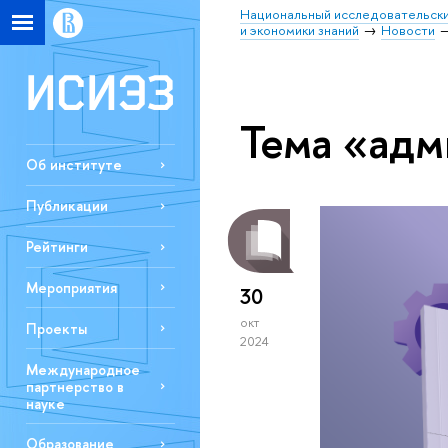
Национальный исследовательски
и экономики знаний
Новости
Тема «адм
Об институте
Публикации
Рейтинги
Мероприятия
30
окт
Проекты
2024
Международное
партнерство в
науке
Образование