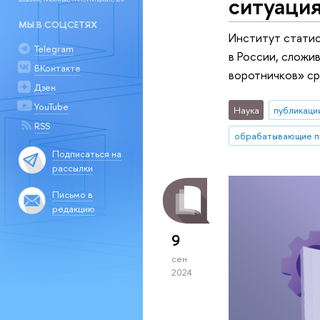
ситуация
МЫ В СОЦСЕТЯХ
Институт статис
Telegram
в России, сложив
ВКонтакте
воротничков» ср
Дзен
YouTube
Наука
публикаци
RSS
обрабатывающие п
Подписаться на
рассылки
Письмо в
редакцию
9
сен
2024