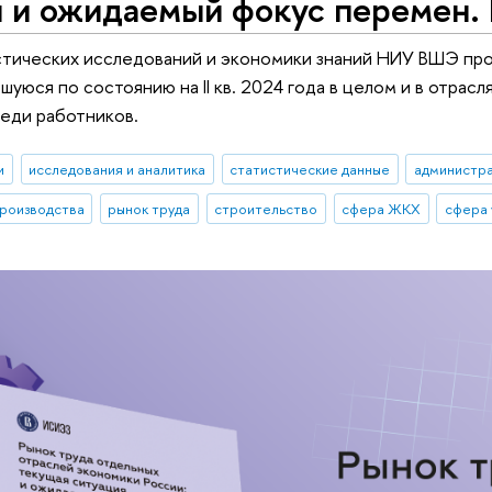
 и ожидаемый фокус перемен. I
тических исследований и экономики знаний НИУ ВШЭ про
шуюся по состоянию на II кв. 2024 года в целом и в отрас
еди работников.
и
исследования и аналитика
статистические данные
администра
роизводства
рынок труда
строительство
сфера ЖКХ
сфера 