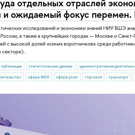
уда отдельных отраслей эконо
 и ожидаемый фокус перемен. I
стических исследований и экономики знаний НИУ ВШЭ ана
в России, а также в крупнейших городах — Москве и Санкт
ей с высокой долей «синих воротничков» среди работнико
 секторе).
публикации
статистические данные
административная деятельно
оительство
сфера ЖКХ
сфера услуг
торговля
транспорт