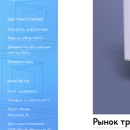
БЫСТРЫЕ ССЫЛКИ
Экспресс-информации
Журнал «Форсайт»
Дайджесты «Российский
сектор ИКТ»
Трендлеттеры
КОНТАКТЫ
E-mail:
issek@hse.ru
Телефон:
+7 (495) 621-28-73
Адрес:
Москва,
Мясницкая, 11
Рынок тр
Для корреспонденции:
101000, Москва, Мясницкая, 20