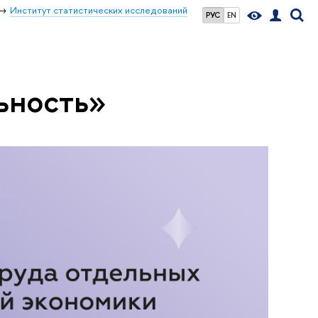
Институт статистических исследований
РУС
EN
ьность»