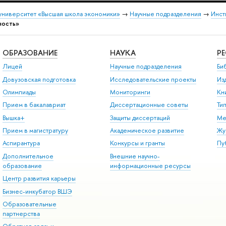
университет «Высшая школа экономики»
→
Научные подразделения
→
Инст
ность»
ОБРАЗОВАНИЕ
НАУКА
Р
Лицей
Научные подразделения
Би
Довузовская подготовка
Исследовательские проекты
Из
Олимпиады
Мониторинги
Кн
Прием в бакалавриат
Диссертационные советы
Ти
Вышка+
Защиты диссертаций
Ме
Прием в магистратуру
Академическое развитие
Жу
Аспирантура
Конкурсы и гранты
Пу
Дополнительное
Внешние научно-
образование
информационные ресурсы
Центр развития карьеры
Бизнес-инкубатор ВШЭ
Образовательные
партнерства