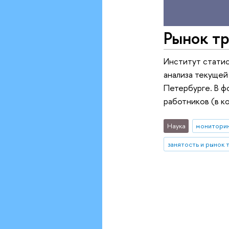
Рынок тр
Институт стати
анализа текущей
Петербурге. В ф
работников (в к
Наука
монитори
занятость и рынок 