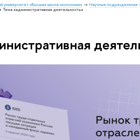
й университет «Высшая школа экономики»
Научные подразделения
Тема «административная деятельность»
инистративная деятел