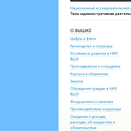
Национальный исследовательский 
Тема «административная деятель
О ВЫШКЕ
Цифры и факты
Руководство и структура
Устойчивое развитие в НИУ
ВШЭ
Преподаватели и сотрудники
Корпуса и общежития
Закупки
Обращения граждан в НИУ
ВШЭ
Фонд целевого капитала
Противодействие коррупции
Сведения о доходах,
расходах, об имуществе и
обязательствах