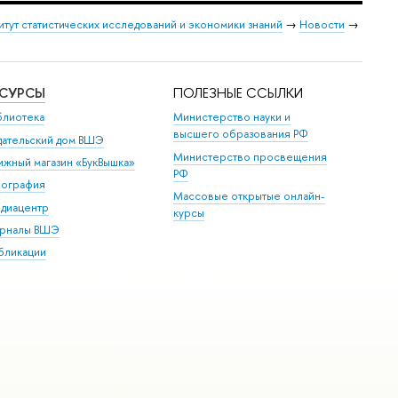
итут статистических исследований и экономики знаний
→
Новости
→
ЕСУРСЫ
ПОЛЕЗНЫЕ ССЫЛКИ
блиотека
Министерство науки и
высшего образования РФ
дательский дом ВШЭ
Министерство просвещения
ижный магазин «БукВышка»
РФ
пография
Массовые открытые онлайн-
диацентр
курсы
рналы ВШЭ
бликации