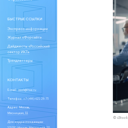
БЫСТРЫЕ ССЫЛКИ
Экспресс-информации
Журнал «Форсайт»
Дайджесты «Российский
сектор ИКТ»
Трендлеттеры
КОНТАКТЫ
E-mail:
issek@hse.ru
Телефон:
+7 (495) 621-28-73
Адрес:
Москва,
Мясницкая, 11
© iStock
Для корреспонденции:
101000, Москва, Мясницкая, 20