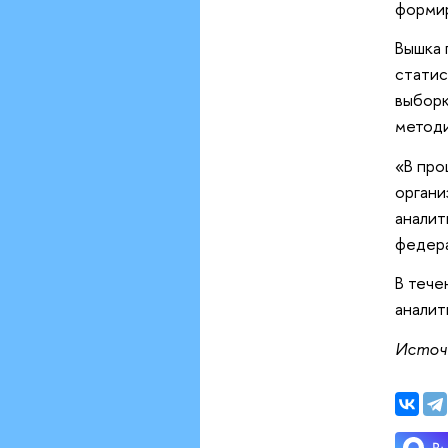
формир
Вышка 
статис
выборк
методи
«В про
органи
аналит
федера
В тече
аналит
Источ