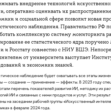
еживать внедрение технологий искусственног
и, оперативно оценивать их распространение
омики и социальной сфере позволит новая пр
истического наблюдения. Правительство РФ п
аботать комплексную систему мониторинга р
ирование ее статистического ядра поручен
ии и Росстату совместно с НИУ ВШЭ. Непос
лнителем от университета выступает Инстит
едований и экономики знаний.
тическое наблюдение будет охватывать все этапы жизнен
сы — создание — применение — эффекты. В 2023 году с
отали перечень показателей развития ИИ, методику их рас
огий ИИ и связанных с ними продуктов и услуг. Эти резуль
ны на заседании рабочей группы «Искусственный интел
ика» в феврале 2024 года.