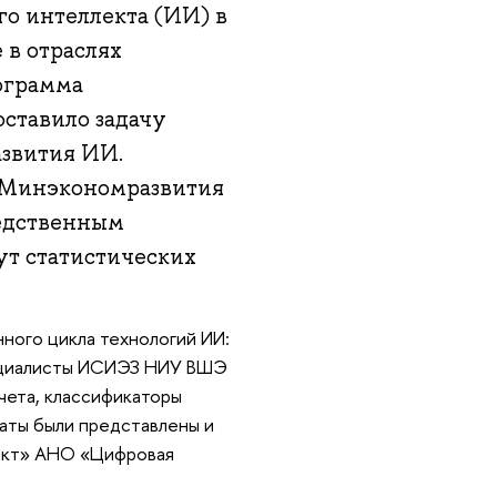
о интеллекта (ИИ) в
 в отраслях
ограмма
оставило задачу
азвития ИИ.
о Минэкономразвития
редственным
ут статистических
ного цикла технологий ИИ:
пециалисты ИСИЭЗ НИУ ВШЭ
чета, классификаторы
таты были представлены и
лект» АНО «Цифровая