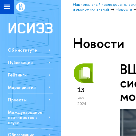
Национальный исследовательски
и экономики знаний
Новости
Новости
Об институте
Публикации
ВШ
Рейтинги
си
Мероприятия
13
мо
мар
Проекты
2024
Международное
партнерство в
науке
Образование