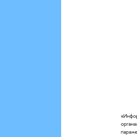
«Инфор
органа
параме