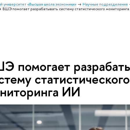
й университет «Высшая школа экономики»
Научные подразделения
ВШЭ помогает разрабатывать систему статистического мониторинга
Э помогает разрабат
стему статистического
ниторинга ИИ