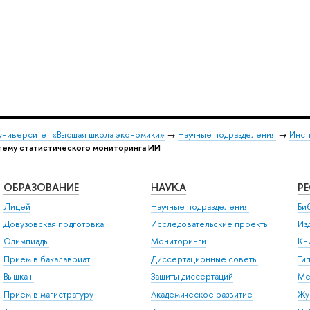
университет «Высшая школа экономики»
→
Научные подразделения
→
Инст
тему статистического мониторинга ИИ
ОБРАЗОВАНИЕ
НАУКА
Р
Лицей
Научные подразделения
Би
Довузовская подготовка
Исследовательские проекты
Из
Олимпиады
Мониторинги
Кн
Прием в бакалавриат
Диссертационные советы
Ти
Вышка+
Защиты диссертаций
Ме
Прием в магистратуру
Академическое развитие
Жу