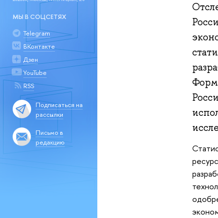
Отсл
МЫ В СОЦСЕТЯХ
Росси
Telegram
экон
ВКонтакте
стат
Дзен
разр
YouTube
Форм
RSS
Росс
Подписаться на
испо
рассылки
иссл
Письмо в
редакцию
Статис
ресур
разраб
технол
одобре
эконом