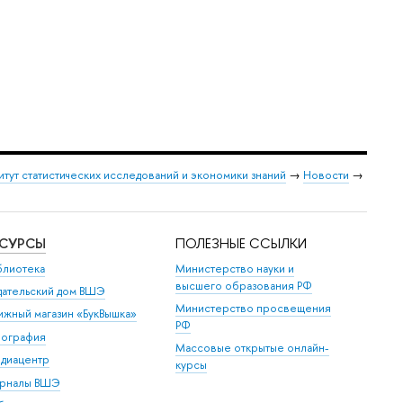
итут статистических исследований и экономики знаний
→
Новости
→
ЕСУРСЫ
ПОЛЕЗНЫЕ ССЫЛКИ
блиотека
Министерство науки и
высшего образования РФ
дательский дом ВШЭ
Министерство просвещения
ижный магазин «БукВышка»
РФ
пография
Массовые открытые онлайн-
диацентр
курсы
рналы ВШЭ