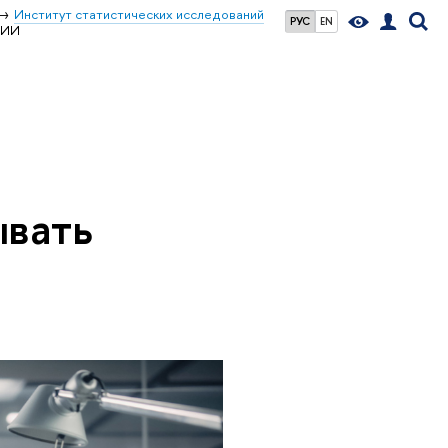
Институт статистических исследований
РУС
EN
 ИИ
ывать