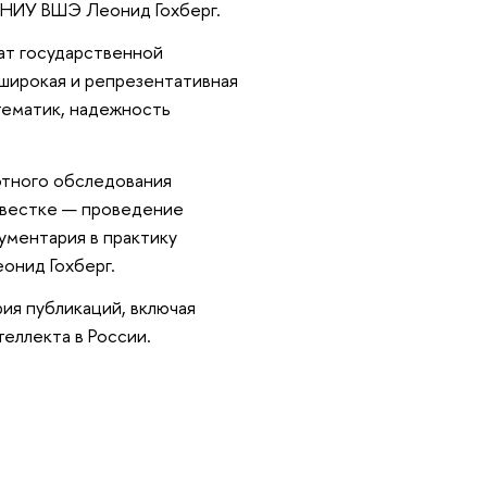
 НИУ ВШЭ Леонид Гохберг.
ат государственной
широкая и репрезентативная
тематик, надежность
отного обследования
повестке — проведение
ументария в практику
онид Гохберг.
ия публикаций, включая
еллекта в России.