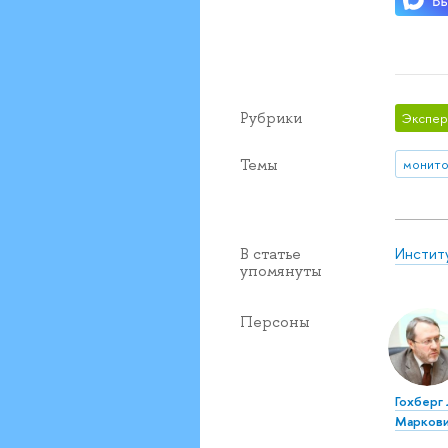
Рубрики
Экспер
Темы
монито
Инстит
В статье
упомянуты
Персоны
Гохберг
Марков