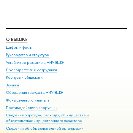
О ВЫШКЕ
ОБ
Цифры и факты
Ли
Руководство и структура
Дов
Устойчивое развитие в НИУ ВШЭ
Ол
Преподаватели и сотрудники
При
Корпуса и общежития
Вы
Закупки
При
Обращения граждан в НИУ ВШЭ
Ас
Фонд целевого капитала
До
Противодействие коррупции
Цен
Сведения о доходах, расходах, об имуществе и
Би
обязательствах имущественного характера
Об
Сведения об образовательной организации
Обр