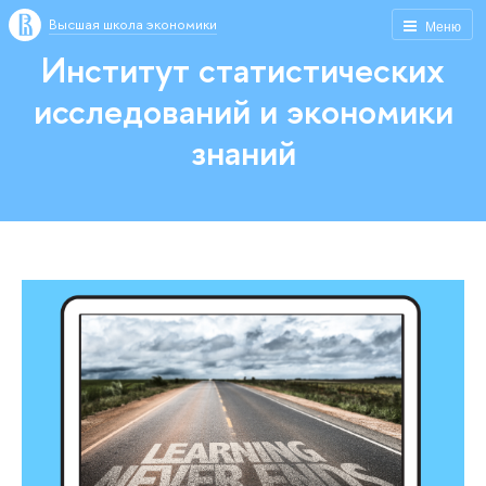
Высшая школа экономики
Меню
Институт статистических
исследований и экономики
знаний