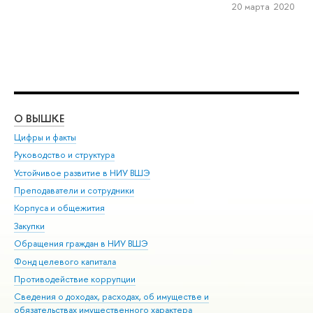
20 марта 2020
О ВЫШКЕ
ОБ
Цифры и факты
Ли
Руководство и структура
Дов
Устойчивое развитие в НИУ ВШЭ
Ол
Преподаватели и сотрудники
При
Корпуса и общежития
Вы
Закупки
При
Обращения граждан в НИУ ВШЭ
Ас
Фонд целевого капитала
До
Противодействие коррупции
Цен
Сведения о доходах, расходах, об имуществе и
Би
обязательствах имущественного характера