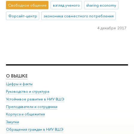
Свободное общение
взгляд ученого
sharing economy
Форсайт-центр
экономика совместного потребления
4 декабря 2017
О ВЫШКЕ
ОБ
Цифры и факты
Ли
Руководство и структура
Дов
Устойчивое развитие в НИУ ВШЭ
Ол
Преподаватели и сотрудники
При
Корпуса и общежития
Вы
Закупки
При
Обращения граждан в НИУ ВШЭ
Ас