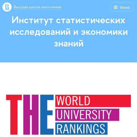
Высшая школа экономики
Меню
Институт статистических
исследований и экономики
знаний