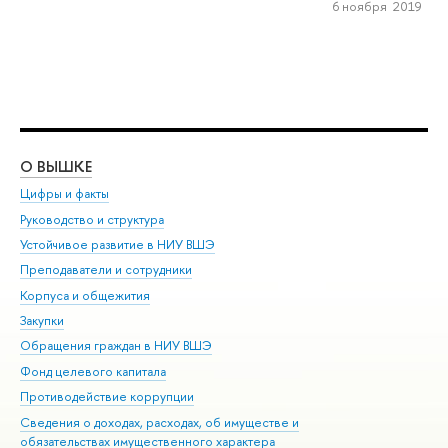
6 ноября 2019
О ВЫШКЕ
ОБ
Цифры и факты
Ли
Руководство и структура
Дов
Устойчивое развитие в НИУ ВШЭ
Ол
Преподаватели и сотрудники
При
Корпуса и общежития
Вы
Закупки
При
Обращения граждан в НИУ ВШЭ
Ас
Фонд целевого капитала
До
Противодействие коррупции
Цен
Сведения о доходах, расходах, об имуществе и
Би
обязательствах имущественного характера
Об