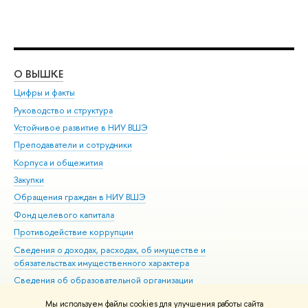
О ВЫШКЕ
ОБ
Цифры и факты
Ли
Руководство и структура
Дов
Устойчивое развитие в НИУ ВШЭ
Ол
Преподаватели и сотрудники
При
Корпуса и общежития
Вы
Закупки
При
Обращения граждан в НИУ ВШЭ
Ас
Фонд целевого капитала
До
Противодействие коррупции
Цен
Сведения о доходах, расходах, об имуществе и
Би
обязательствах имущественного характера
Об
Сведения об образовательной организации
Обр
Людям с ограниченными возможностями здоровья
Мы используем файлы cookies для улучшения работы сайта