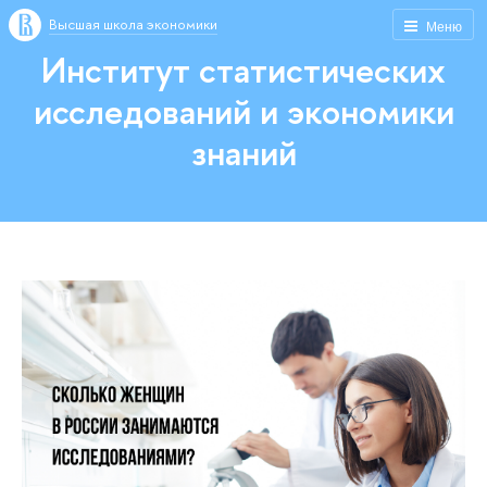
Высшая школа экономики
Меню
Институт статистических
исследований и экономики
знаний