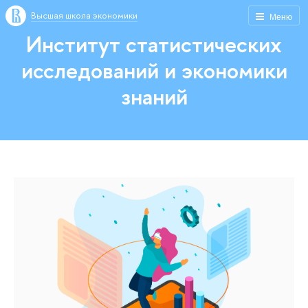
Высшая школа экономики
Меню
Институт статистических
исследований и экономики
знаний