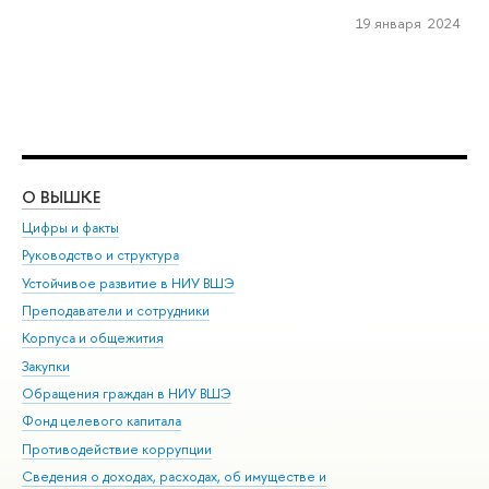
19 января 2024
О ВЫШКЕ
ОБ
Цифры и факты
Ли
Руководство и структура
Дов
Устойчивое развитие в НИУ ВШЭ
Ол
Преподаватели и сотрудники
При
Корпуса и общежития
Вы
Закупки
При
Обращения граждан в НИУ ВШЭ
Ас
Фонд целевого капитала
До
Противодействие коррупции
Цен
Сведения о доходах, расходах, об имуществе и
Би