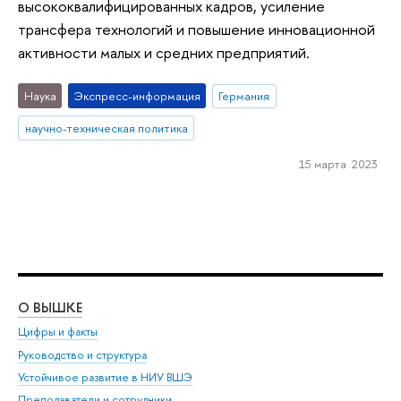
высококвалифицированных кадров, усиление
трансфера технологий и повышение инновационной
активности малых и средних предприятий.
Наука
Экспресс-информация
Германия
научно-техническая политика
15 марта 2023
О ВЫШКЕ
ОБ
Цифры и факты
Ли
Руководство и структура
Дов
Устойчивое развитие в НИУ ВШЭ
Ол
Преподаватели и сотрудники
При