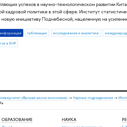
ляющих успехов в научно-технологическом развитии Кита
й кадровой политике в этой сфере. Институт статистич
 новую инициативу Поднебесной, нацеленную на усиление
-информация
публикации
исследования и аналитика
ов в КНР
университет «Высшая школа экономики»
→
Научные подразделения
→
Инст
Р»
ОБРАЗОВАНИЕ
НАУКА
Р