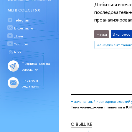
Добиться впечат
МЫ В СОЦСЕТЯХ
последовательно
проанализировал
Telegram
ВКонтакте
Наука
Экспресс
Дзен
YouTube
менеджмент талант
RSS
Подписаться на
рассылки
Письмо в
редакцию
Национальный исследовательский 
Тема «менеджмент талантов в КН
О ВЫШКЕ