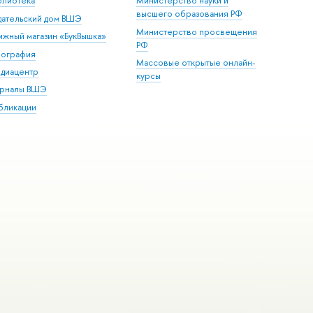
блиотека
Министерство науки и
высшего образования РФ
дательский дом ВШЭ
Министерство просвещения
ижный магазин «БукВышка»
РФ
пография
Массовые открытые онлайн-
диацентр
курсы
рналы ВШЭ
бликации