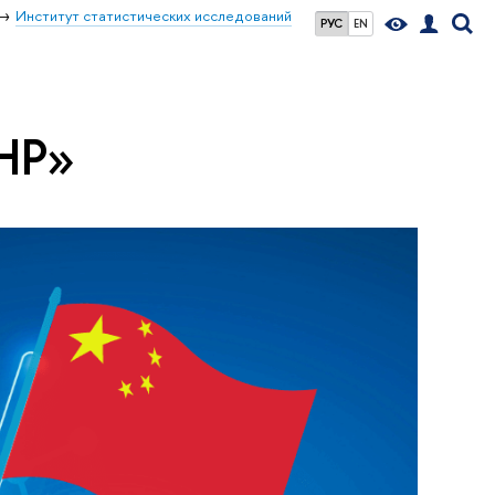
Институт статистических исследований
РУС
EN
КНР»