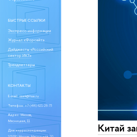
БЫСТРЫЕ ССЫЛКИ
Экспресс-информации
Журнал «Форсайт»
Дайджесты «Российский
сектор ИКТ»
Трендлеттеры
КОНТАКТЫ
E-mail:
issek@hse.ru
Телефон:
+7 (495) 621-28-73
Адрес:
Москва,
Мясницкая, 11
Китай за
Для корреспонденции:
101000, Москва, Мясницкая, 20