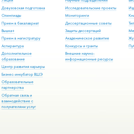
Лицей
Научные подразделения
Би
Довузовская подготовка
Исследовательские проекты
Из
Олимпиады
Мониторинги
Кн
Прием в бакалавриат
Диссертационные советы
Ти
Вышка+
Защиты диссертаций
Ме
Прием в магистратуру
Академическое развитие
Жу
Аспирантура
Конкурсы и гранты
Пу
Дополнительное
Внешние научно-
образование
информационные ресурсы
Центр развития карьеры
Бизнес-инкубатор ВШЭ
Образовательные
партнерства
Обратная связь и
взаимодействие с
получателями услуг