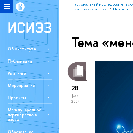
Национальный исследовательски
и экономики знаний
Новости
Тема «мен
Об институте
Публикации
Рейтинги
Мероприятия
28
фев
Проекты
2024
Международное
партнерство в
науке
Образование