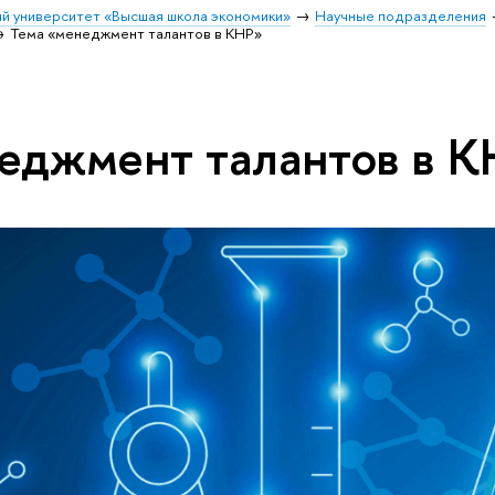
й университет «Высшая школа экономики»
Научные подразделения
Тема «менеджмент талантов в КНР»
еджмент талантов в 