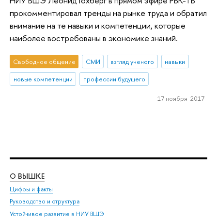
НИУ ВШЭ Леонид Гохберг в прямом эфире РБК-ТВ
прокомментировал тренды на рынке труда и обратил
внимание на те навыки и компетенции, которые
наиболее востребованы в экономике знаний.
Свободное общение
СМИ
взгляд ученого
навыки
новые компетенции
профессии будущего
17 ноября 2017
О ВЫШКЕ
ОБ
Цифры и факты
Ли
Руководство и структура
Дов
Устойчивое развитие в НИУ ВШЭ
Ол