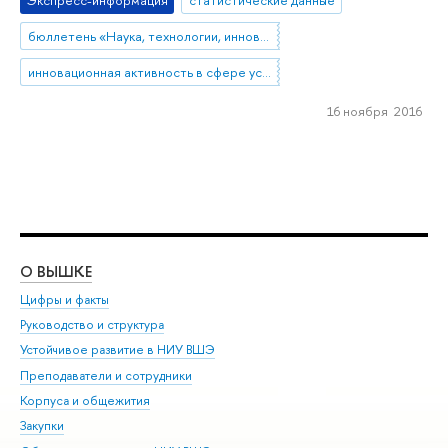
Экспресс-информация
статистические данные
бюллетень «Наука, технологии, инновации»
инновационная активность в сфере услуг
16 ноября 2016
О ВЫШКЕ
ОБ
Цифры и факты
Ли
Руководство и структура
Дов
Устойчивое развитие в НИУ ВШЭ
Ол
Преподаватели и сотрудники
При
Корпуса и общежития
Вы
Закупки
При