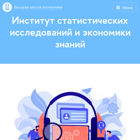
Высшая школа экономики
Меню
Институт статистических
исследований и экономики
знаний