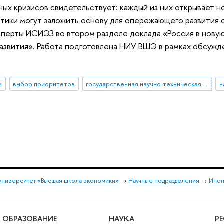
ных кризисов свидетельствует: каждый из них открывает 
тики могут заложить основу для опережающего развития с
перты ИСИЭЗ во втором разделе доклада «Россия в новую
азвития». Работа подготовлена НИУ ВШЭ в рамках обсужд
и
выбор приоритетов
государственная научно-техническая политика
н
университет «Высшая школа экономики»
→
Научные подразделения
→
Инст
ОБРАЗОВАНИЕ
НАУКА
Р