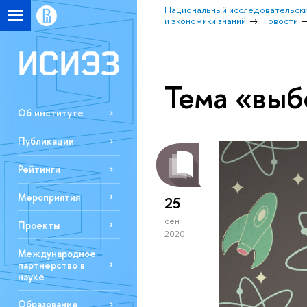
Национальный исследовательски
и экономики знаний
Новости
Тема «выб
Об институте
Публикации
Рейтинги
Мероприятия
25
сен
Проекты
2020
Международное
партнерство в
науке
Образование