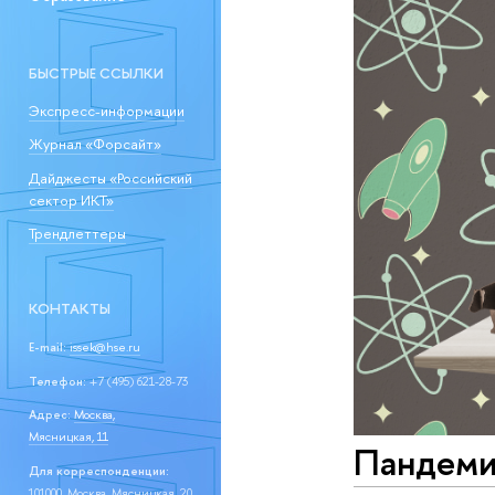
БЫСТРЫЕ ССЫЛКИ
Экспресс-информации
Журнал «Форсайт»
Дайджесты «Российский
сектор ИКТ»
Трендлеттеры
КОНТАКТЫ
E-mail:
issek@hse.ru
Телефон:
+7 (495) 621-28-73
Адрес:
Москва,
Мясницкая, 11
Пандеми
Для корреспонденции:
101000, Москва, Мясницкая, 20