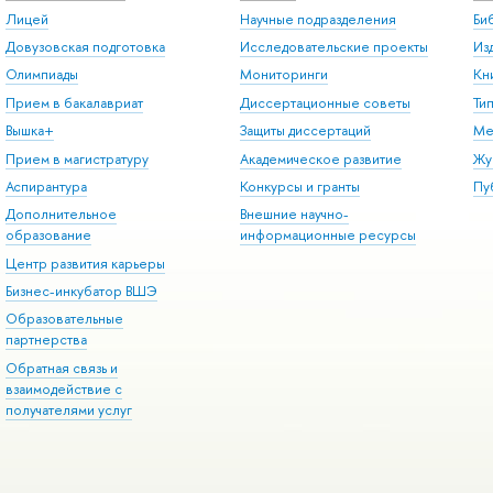
Лицей
Научные подразделения
Би
Довузовская подготовка
Исследовательские проекты
Из
Олимпиады
Мониторинги
Кн
Прием в бакалавриат
Диссертационные советы
Ти
Вышка+
Защиты диссертаций
Ме
Прием в магистратуру
Академическое развитие
Жу
Аспирантура
Конкурсы и гранты
Пу
Дополнительное
Внешние научно-
образование
информационные ресурсы
Центр развития карьеры
Бизнес-инкубатор ВШЭ
Образовательные
партнерства
Обратная связь и
взаимодействие с
получателями услуг