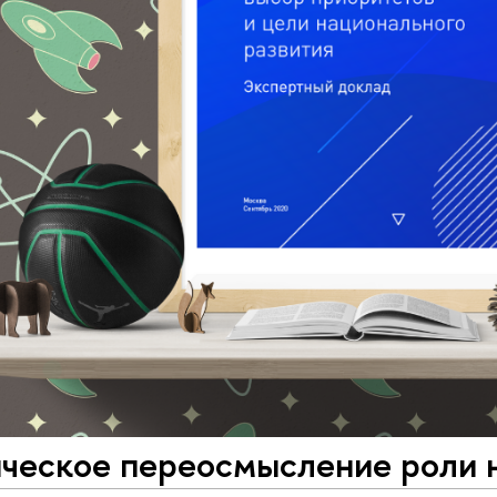
ческое переосмысление роли н