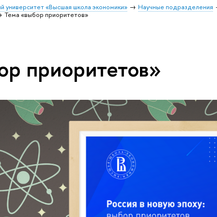
й университет «Высшая школа экономики»
Научные подразделения
Тема «выбор приоритетов»
ор приоритетов»