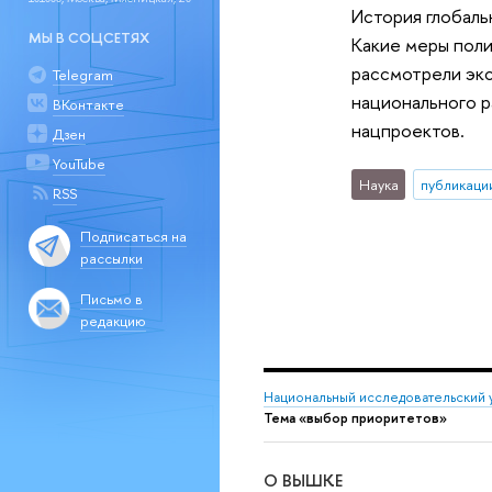
История глобаль
МЫ В СОЦСЕТЯХ
Какие меры поли
рассмотрели экс
Telegram
национального р
ВКонтакте
нацпроектов.
Дзен
YouTube
Наука
публикаци
RSS
Подписаться на
рассылки
Письмо в
редакцию
Национальный исследовательский 
Тема «выбор приоритетов»
О ВЫШКЕ