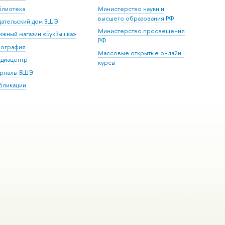
блиотека
Министерство науки и
высшего образования РФ
дательский дом ВШЭ
Министерство просвещения
ижный магазин «БукВышка»
РФ
пография
Массовые открытые онлайн-
диацентр
курсы
рналы ВШЭ
бликации