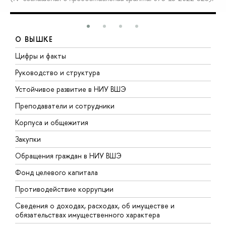
О ВЫШКЕ
Цифры и факты
Л
Руководство и структура
Д
Устойчивое развитие в НИУ ВШЭ
О
Преподаватели и сотрудники
П
Корпуса и общежития
В
Закупки
П
Обращения граждан в НИУ ВШЭ
А
Фонд целевого капитала
Д
Противодействие коррупции
Ц
Сведения о доходах, расходах, об имуществе и
Б
обязательствах имущественного характера
О